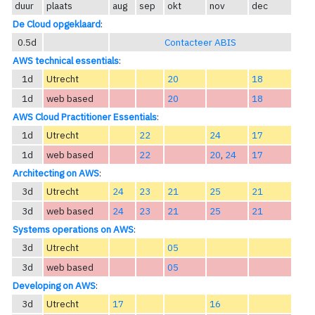
duur
plaats
aug
sep
okt
nov
dec
De Cloud opgeklaard
:
0.5d
Contacteer ABIS
AWS technical essentials
:
1d
Utrecht
20
18
1d
web based
20
18
AWS Cloud Practitioner Essentials
:
1d
Utrecht
22
24
17
1d
web based
22
20
,
24
17
Architecting on AWS
:
3d
Utrecht
24
23
21
25
21
3d
web based
24
23
21
25
21
Systems operations on AWS
:
3d
Utrecht
05
3d
web based
05
Developing on AWS
:
3d
Utrecht
17
16