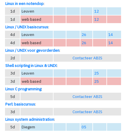
Linux in een notendop
:
1d
Leuven
12
1d
web based
12
Linux / UNIX basiscursus
:
4d
Leuven
26
14
4d
web based
26
14
Linux / UNIX voor gevorderden
:
2d
Contacteer ABIS
Shell scripting in Linux & UNIX
:
3d
Leuven
25
3d
web based
25
Linux C programming
:
5d
Contacteer ABIS
Perl: basiscursus
:
3d
Contacteer ABIS
Linux system administration
:
5d
Diegem
05