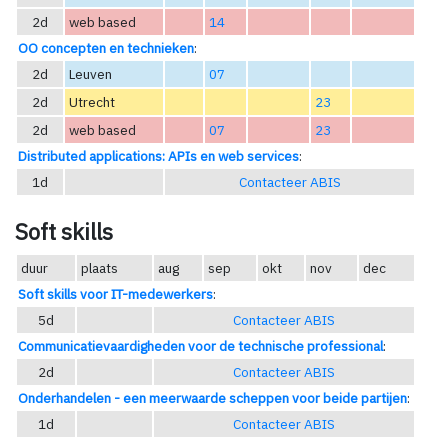
2d
web based
14
OO concepten en technieken
:
2d
Leuven
07
2d
Utrecht
23
2d
web based
07
23
Distributed applications: APIs en web services
:
1d
Contacteer ABIS
Soft skills
duur
plaats
aug
sep
okt
nov
dec
Soft skills voor IT-medewerkers
:
5d
Contacteer ABIS
Communicatievaardigheden voor de technische professional
:
2d
Contacteer ABIS
Onderhandelen - een meerwaarde scheppen voor beide partijen
:
1d
Contacteer ABIS