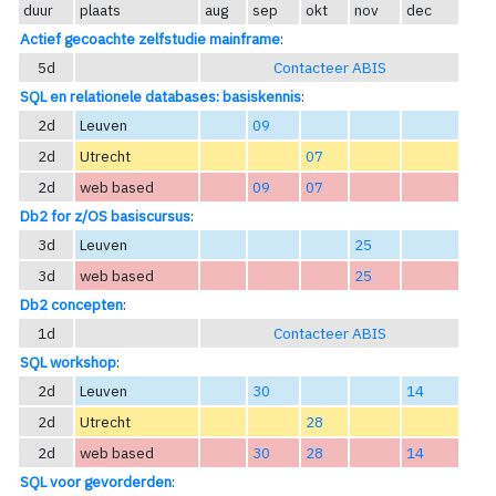
duur
plaats
aug
sep
okt
nov
dec
Actief gecoachte zelfstudie mainframe
:
5d
Contacteer ABIS
SQL en relationele databases: basiskennis
:
2d
Leuven
09
2d
Utrecht
07
2d
web based
09
07
Db2 for z/OS basiscursus
:
3d
Leuven
25
3d
web based
25
Db2 concepten
:
1d
Contacteer ABIS
SQL workshop
:
2d
Leuven
30
14
2d
Utrecht
28
2d
web based
30
28
14
SQL voor gevorderden
: