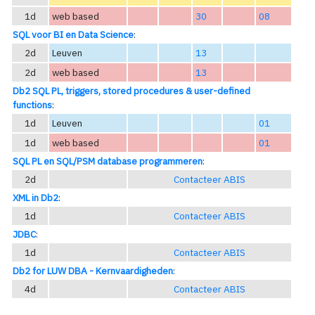
1d
web based
30
08
SQL voor BI en Data Science
:
2d
Leuven
13
2d
web based
13
Db2 SQL PL, triggers, stored procedures & user-defined
functions
:
1d
Leuven
01
1d
web based
01
SQL PL en SQL/PSM database programmeren
:
2d
Contacteer ABIS
XML in Db2
:
1d
Contacteer ABIS
JDBC
:
1d
Contacteer ABIS
Db2 for LUW DBA - Kernvaardigheden
:
4d
Contacteer ABIS