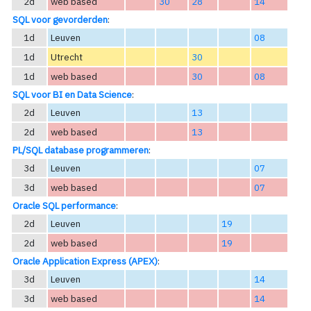
2d
web based
30
28
14
SQL voor gevorderden
:
1d
Leuven
08
1d
Utrecht
30
1d
web based
30
08
SQL voor BI en Data Science
:
2d
Leuven
13
2d
web based
13
PL/SQL database programmeren
:
3d
Leuven
07
3d
web based
07
Oracle SQL performance
:
2d
Leuven
19
2d
web based
19
Oracle Application Express (APEX)
:
3d
Leuven
14
3d
web based
14