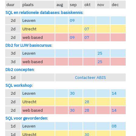
duur
plaats
aug
sep
okt
nov
dec
SQL en relationele databases: basiskennis
:
2d
Leuven
09
2d
Utrecht
07
2d
web based
09
07
Db2 for LUW basiscursus
:
3d
Leuven
25
3d
web based
25
Db2 concepten
:
1d
Contacteer ABIS
SQL workshop
:
2d
Leuven
30
14
2d
Utrecht
28
2d
web based
30
28
14
SQL voor gevorderden
:
1d
Leuven
08
1d
Utrecht
30