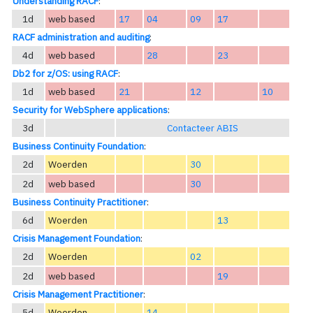
Understanding RACF
:
1d
web based
17
04
09
17
RACF administration and auditing
:
4d
web based
28
23
Db2 for z/OS: using RACF
:
1d
web based
21
12
10
Security for WebSphere applications
:
3d
Contacteer ABIS
Business Continuity Foundation
:
2d
Woerden
30
2d
web based
30
Business Continuity Practitioner
:
6d
Woerden
13
Crisis Management Foundation
:
2d
Woerden
02
2d
web based
19
Crisis Management Practitioner
:
5d
Woerden
14