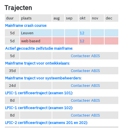
Trajecten
duur
plaats
aug
sep
okt
nov
dec
Mainframe crash course
:
5d
Leuven
12
5d
web based
12
Actief gecoachte zelfstudie mainframe
:
5d
Contacteer ABIS
Mainframe traject voor ontwikkelaars
:
35d
Contacteer ABIS
Mainframe traject voor systeembeheerders
:
24d
Contacteer ABIS
LPIC-1 certificeertraject (examen 101)
:
8d
Contacteer ABIS
LPIC-1 certificeertraject (examen 102)
:
8d
Contacteer ABIS
LPIC-2 certificeertraject (examens 201 en 202)
: