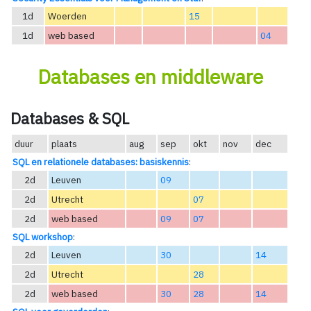
1d
Woerden
15
1d
web based
04
Databases en middleware
Databases & SQL
duur
plaats
aug
sep
okt
nov
dec
SQL en relationele databases: basiskennis
:
2d
Leuven
09
2d
Utrecht
07
2d
web based
09
07
SQL workshop
:
2d
Leuven
30
14
2d
Utrecht
28
2d
web based
30
28
14