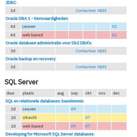
JDBC
:
1d
Contacteer ABIS
Oracle DBA 1 - Kernvaardigheden
:
4d
Leuven
01
4d
web based
01
Oracle database administratie voor Db2 DBA's
:
3d
Contacteer ABIS
Oracle backup en recovery
:
2d
Contacteer ABIS
SQL Server
duur
plaats
aug
sep
okt
nov
dec
SQL en relationele databases: basiskennis
:
2d
Leuven
09
2d
Utrecht
07
2d
web based
09
07
Developing for Microsoft SQL Server databases
: