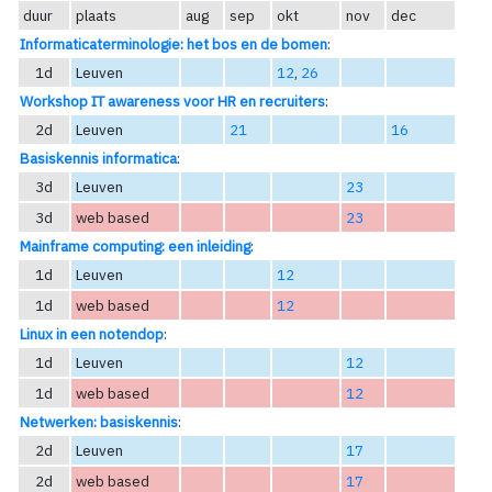
duur
plaats
aug
sep
okt
nov
dec
Informaticaterminologie: het bos en de bomen
:
1d
Leuven
12
,
26
Workshop IT awareness voor HR en recruiters
:
2d
Leuven
21
16
Basiskennis informatica
:
3d
Leuven
23
3d
web based
23
Mainframe computing: een inleiding
:
1d
Leuven
12
1d
web based
12
Linux in een notendop
:
1d
Leuven
12
1d
web based
12
Netwerken: basiskennis
:
2d
Leuven
17
2d
web based
17