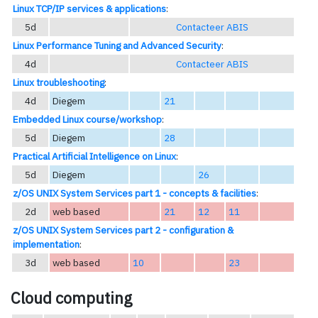
Linux TCP/IP services & applications
:
5d
Contacteer ABIS
Linux Performance Tuning and Advanced Security
:
4d
Contacteer ABIS
Linux troubleshooting
:
4d
Diegem
21
Embedded Linux course/workshop
:
5d
Diegem
28
Practical Artificial Intelligence on Linux
:
5d
Diegem
26
z/OS UNIX System Services part 1 - concepts & facilities
:
2d
web based
21
12
11
z/OS UNIX System Services part 2 - configuration &
implementation
:
3d
web based
10
23
Cloud computing