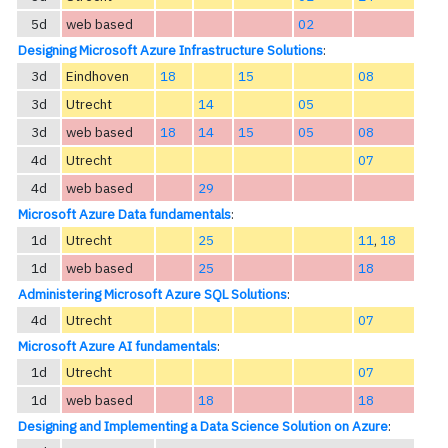
5d
web based
02
Designing Microsoft Azure Infrastructure Solutions
:
3d
Eindhoven
18
15
08
3d
Utrecht
14
05
3d
web based
18
14
15
05
08
4d
Utrecht
07
4d
web based
29
Microsoft Azure Data fundamentals
:
1d
Utrecht
25
11
,
18
1d
web based
25
18
Administering Microsoft Azure SQL Solutions
:
4d
Utrecht
07
Microsoft Azure AI fundamentals
:
1d
Utrecht
07
1d
web based
18
18
Designing and Implementing a Data Science Solution on Azure
: