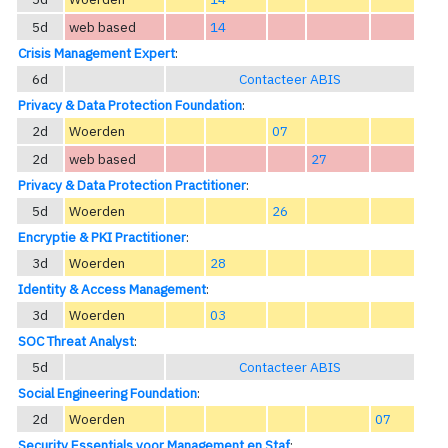
5d
web based
14
Crisis Management Expert
:
6d
Contacteer ABIS
Privacy & Data Protection Foundation
:
2d
Woerden
07
2d
web based
27
Privacy & Data Protection Practitioner
:
5d
Woerden
26
Encryptie & PKI Practitioner
:
3d
Woerden
28
Identity & Access Management
:
3d
Woerden
03
SOC Threat Analyst
:
5d
Contacteer ABIS
Social Engineering Foundation
:
2d
Woerden
07
Security Essentials voor Management en Staf
: