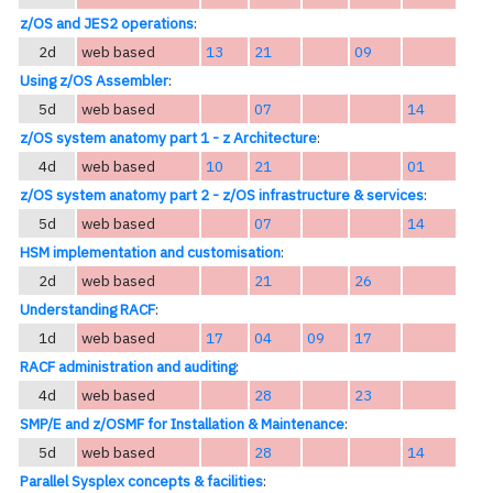
z/OS and JES2 operations
:
2d
web based
13
21
09
Using z/OS Assembler
:
5d
web based
07
14
z/OS system anatomy part 1 - z Architecture
:
4d
web based
10
21
01
z/OS system anatomy part 2 - z/OS infrastructure & services
:
5d
web based
07
14
HSM implementation and customisation
:
2d
web based
21
26
Understanding RACF
:
1d
web based
17
04
09
17
RACF administration and auditing
:
4d
web based
28
23
SMP/E and z/OSMF for Installation & Maintenance
:
5d
web based
28
14
Parallel Sysplex concepts & facilities
: