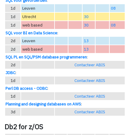
SQL voor gevorderden
:
1d
Leuven
08
1d
Utrecht
30
1d
web based
30
08
SQL voor BI en Data Science
:
2d
Leuven
13
2d
web based
13
SQL PL en SQL/PSM database programmeren
:
2d
Contacteer ABIS
JDBC
:
1d
Contacteer ABIS
Perl DB access - ODBC
:
1d
Contacteer ABIS
Planning and designing databases on AWS
:
3d
Contacteer ABIS
Db2 for z/OS