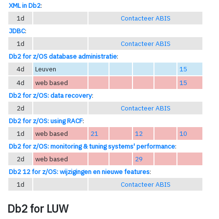
XML in Db2
:
1d
Contacteer ABIS
JDBC
:
1d
Contacteer ABIS
Db2 for z/OS database administratie
:
4d
Leuven
15
4d
web based
15
Db2 for z/OS: data recovery
:
2d
Contacteer ABIS
Db2 for z/OS: using RACF
:
1d
web based
21
12
10
Db2 for z/OS: monitoring & tuning systems' performance
:
2d
web based
29
Db2 12 for z/OS: wijzigingen en nieuwe features
:
1d
Contacteer ABIS
Db2 for LUW