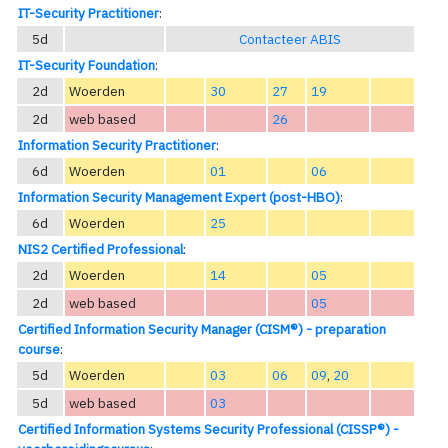
IT-Security Practitioner
:
5d
Contacteer ABIS
IT-Security Foundation
:
2d
Woerden
30
27
19
2d
web based
26
Information Security Practitioner
:
6d
Woerden
01
06
Information Security Management Expert (post-HBO)
:
6d
Woerden
25
NIS2 Certified Professional
:
2d
Woerden
14
05
2d
web based
05
Certified Information Security Manager (CISM®) - preparation
course
:
5d
Woerden
03
06
09
,
20
5d
web based
03
Certified Information Systems Security Professional (CISSP®) -