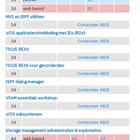
2d
web based
15
MVS en ISPF utilities
:
1d
Contacteer ABIS
z/OS applicatieontwikkeling met IDz (RDz)
:
2d
Contacteer ABIS
TSO/E REXX
:
2d
Contacteer ABIS
TSO/E REXX voor gevorderden
:
2d
Contacteer ABIS
ISPF dialog manager
:
3d
Contacteer ABIS
VSAM essentials workshop
:
2d
Contacteer ABIS
z/OS subsystemen
:
3d
Contacteer ABIS
Storage management administration & exploitation
:
4d
web based
01
17