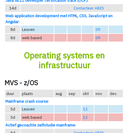
Java SE21 developer certification track (OCP)
:
14d
Contacteer ABIS
Web application development met HTML, CSS, JavaScript en
Angular
:
8d
Leuven
09
8d
web based
09
Operating systems en
infrastructuur
MVS - z/OS
duur
plaats
aug
sep
okt
nov
dec
Mainframe crash course
:
5d
Leuven
12
5d
web based
12
Actief gecoachte zelfstudie mainframe
:
5d
Contacteer ABIS