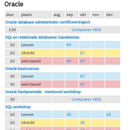
Oracle
duur
plaats
aug
sep
okt
nov
dec
Oracle database administrator certificeertraject
:
12d
Contacteer ABIS
SQL en relationele databases: basiskennis
:
2d
Leuven
09
2d
Utrecht
07
2d
web based
09
07
Oracle basiscursus
:
3d
Leuven
07
3d
web based
07
Oracle fundamentals - mentored workshop
:
3d
Contacteer ABIS
SQL workshop
:
2d
Leuven
30
14
2d
Utrecht
28