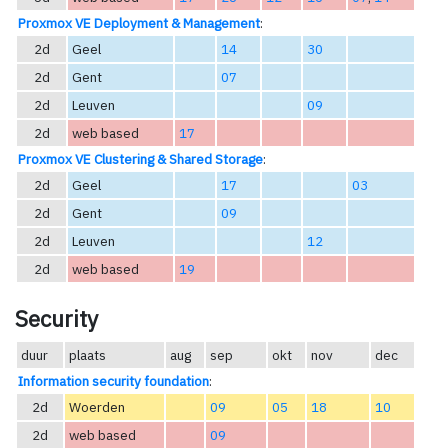
Proxmox VE Deployment & Management
:
2d
Geel
14
30
2d
Gent
07
2d
Leuven
09
2d
web based
17
Proxmox VE Clustering & Shared Storage
:
2d
Geel
17
03
2d
Gent
09
2d
Leuven
12
2d
web based
19
Security
duur
plaats
aug
sep
okt
nov
dec
Information security foundation
:
2d
Woerden
09
05
18
10
2d
web based
09