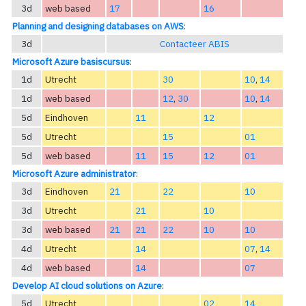
3d
web based
17
16
Planning and designing databases on AWS
:
3d
Contacteer ABIS
Microsoft Azure basiscursus
:
1d
Utrecht
30
10
,
14
1d
web based
12
,
30
10
,
14
5d
Eindhoven
11
12
5d
Utrecht
15
01
5d
web based
11
15
12
01
Microsoft Azure administrator
:
3d
Eindhoven
21
22
10
3d
Utrecht
21
10
3d
web based
21
21
22
10
10
4d
Utrecht
14
07
,
14
4d
web based
14
07
Develop AI cloud solutions on Azure
:
5d
Utrecht
02
14