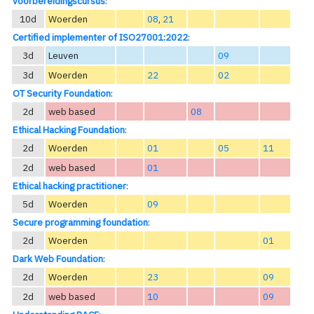
voorbereidingscursus
:
10d
Woerden
08
,
21
Certified implementer of ISO27001:2022
:
3d
Leuven
09
3d
Woerden
22
02
OT Security Foundation
:
2d
web based
08
Ethical Hacking Foundation
:
2d
Woerden
01
05
11
2d
web based
01
Ethical hacking practitioner
:
5d
Woerden
09
Secure programming foundation
:
2d
Woerden
01
Dark Web Foundation
:
2d
Woerden
23
09
2d
web based
10
09