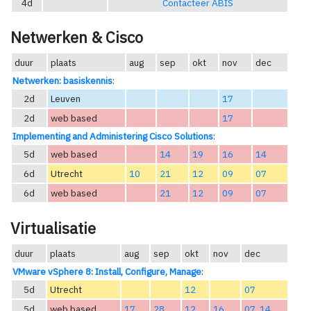
4d
Contacteer ABIS
Netwerken & Cisco
duur
plaats
aug
sep
okt
nov
dec
Netwerken: basiskennis
:
2d
Leuven
17
2d
web based
17
Implementing and Administering Cisco Solutions
:
5d
web based
14
19
16
14
6d
Utrecht
10
21
12
09
07
6d
web based
21
12
09
07
Virtualisatie
duur
plaats
aug
sep
okt
nov
dec
VMware vSphere 8: Install, Configure, Manage
:
5d
Utrecht
12
07
5d
web based
17
28
12
16
07
,
14