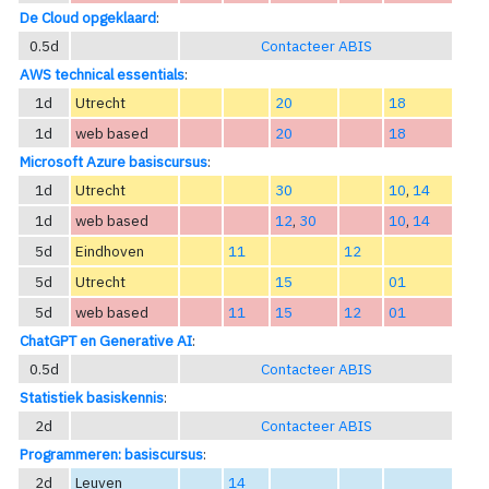
De Cloud opgeklaard
:
0.5d
Contacteer ABIS
AWS technical essentials
:
1d
Utrecht
20
18
1d
web based
20
18
Microsoft Azure basiscursus
:
1d
Utrecht
30
10
,
14
1d
web based
12
,
30
10
,
14
5d
Eindhoven
11
12
5d
Utrecht
15
01
5d
web based
11
15
12
01
ChatGPT en Generative AI
:
0.5d
Contacteer ABIS
Statistiek basiskennis
:
2d
Contacteer ABIS
Programmeren: basiscursus
:
2d
Leuven
14