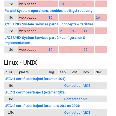
2d
web based
10
26
Parallel Sysplex: operations, troubleshooting & recovery
:
3d
web based
10
16
z/OS UNIX System Services part 1 - concepts & facilities
:
2d
web based
21
12
11
z/OS UNIX System Services part 2 - configuration &
implementation
:
3d
web based
10
23
Linux - UNIX
duur
plaats
aug
sep
okt
nov
dec
LPIC-1 certificeertraject (examen 101)
:
8d
Contacteer ABIS
LPIC-1 certificeertraject (examen 102)
:
8d
Contacteer ABIS
LPIC-2 certificeertraject (examens 201 en 202)
:
15d
Contacteer ABIS