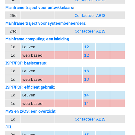
Mainframe traject voor ontwikkelaars
:
35d
Contacteer ABIS
Mainframe traject voor systeembeheerders
:
24d
Contacteer ABIS
Mainframe computing: een inleiding
:
1d
Leuven
12
1d
web based
12
ISPF/PDF: basiscursus
:
1d
Leuven
13
1d
web based
13
ISPF/PDF: efficiënt gebruik
:
1d
Leuven
14
1d
web based
14
MVS en z/OS: een overzicht
:
1d
Contacteer ABIS
JCL
:
2d
Leuven
15