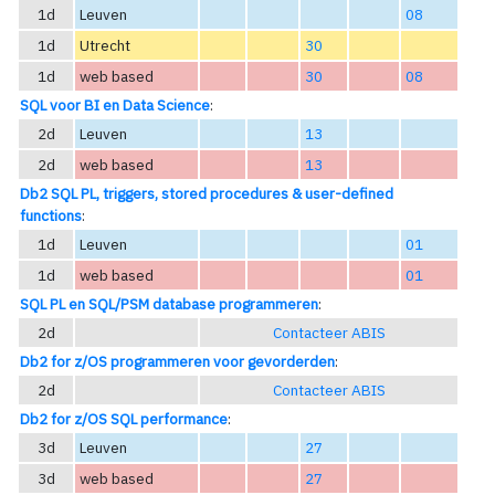
1d
Leuven
08
1d
Utrecht
30
1d
web based
30
08
SQL voor BI en Data Science
:
2d
Leuven
13
2d
web based
13
Db2 SQL PL, triggers, stored procedures & user-defined
functions
:
1d
Leuven
01
1d
web based
01
SQL PL en SQL/PSM database programmeren
:
2d
Contacteer ABIS
Db2 for z/OS programmeren voor gevorderden
:
2d
Contacteer ABIS
Db2 for z/OS SQL performance
:
3d
Leuven
27
3d
web based
27