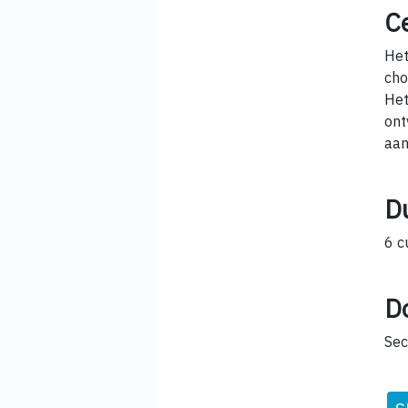
Ce
Het
cho
Het
ont
aan
D
6 c
D
Sec