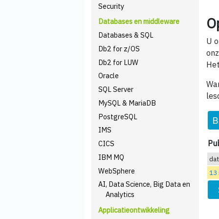
Security
O
Databases en middleware
Databases & SQL
U o
Db2 for z/OS
onz
Db2 for LUW
Het
Oracle
Wan
SQL Server
les
MySQL & MariaDB
PostgreSQL
B
IMS
Pub
CICS
IBM MQ
da
WebSphere
13
AI, Data Science, Big Data en
Analytics
Applicatieontwikkeling