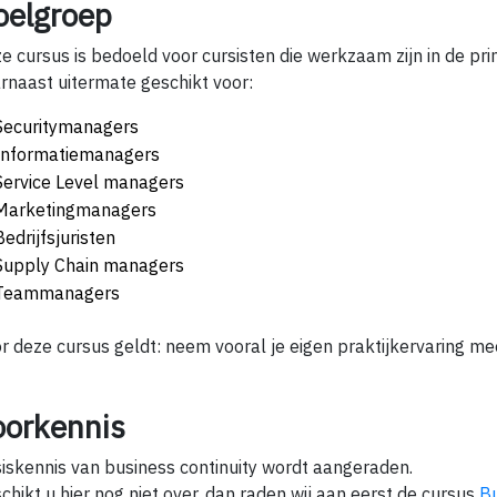
oelgroep
e cursus is bedoeld voor cursisten die werkzaam zijn in de pri
rnaast uitermate geschikt voor:
Securitymanagers
Informatiemanagers
Service Level managers
Marketingmanagers
Bedrijfsjuristen
Supply Chain managers
Teammanagers
r deze cursus geldt: neem vooral je eigen praktijkervaring me
oorkennis
iskennis van business continuity wordt aangeraden.
chikt u hier nog niet over, dan raden wij aan eerst de cursus
Bu