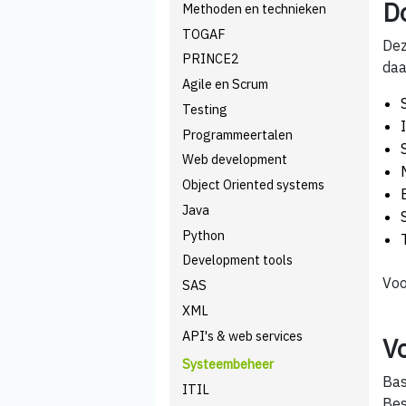
D
Methoden en technieken
TOGAF
Dez
PRINCE2
daa
Agile en Scrum
Testing
Programmeertalen
Web development
Object Oriented systems
Java
Python
Development tools
Voo
SAS
XML
API's & web services
V
Systeembeheer
Bas
ITIL
Bes