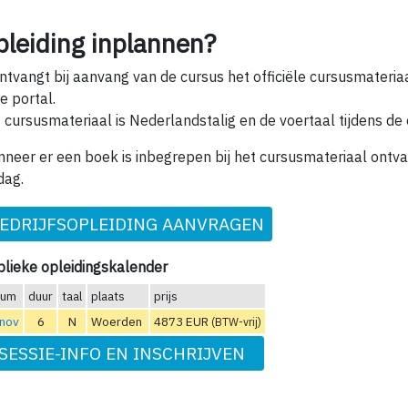
pleiding inplannen?
ntvangt bij aanvang van de cursus het officiële cursusmateria
e portal.
 cursusmateriaal is Nederlandstalig en de voertaal tijdens de 
neer er een boek is inbegrepen bij het cursusmateriaal ontva
dag.
EDRIJFSOPLEIDING AANVRAGEN
lieke opleidingskalender
tum
duur
taal
plaats
prijs
 nov
6
N
Woerden
4873 EUR
(BTW-vrij)
SESSIE-INFO EN INSCHRIJVEN