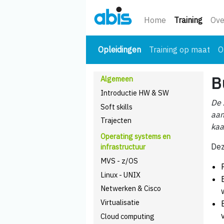
(huidi
Home
Training
Ove
(huidige)
Opleidingen
Training op maat
O
B
Algemeen
Introductie HW & SW
De 
Soft skills
aan
Trajecten
kaa
Operating systems en
Dez
infrastructuur
MVS - z/OS
Linux - UNIX
Netwerken & Cisco
Virtualisatie
Cloud computing