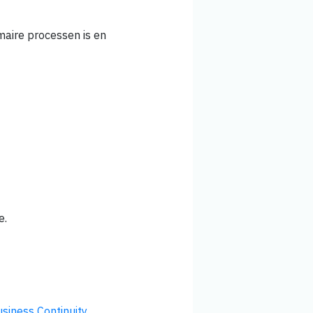
maire processen is en
e.
siness Continuity