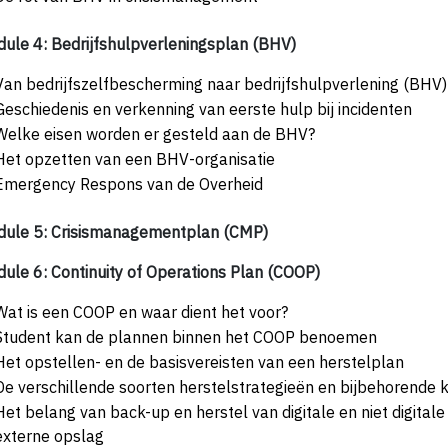
ule 4: Bedrijfshulpverleningsplan (BHV)
Van bedrijfszelfbescherming naar bedrijfshulpverlening (BHV)
Geschiedenis en verkenning van eerste hulp bij incidenten
Welke eisen worden er gesteld aan de BHV?
Het opzetten van een BHV-organisatie
Emergency Respons van de Overheid
ule 5: Crisismanagementplan (CMP)
ule 6: Continuity of Operations Plan (COOP)
Wat is een COOP en waar dient het voor?
Student kan de plannen binnen het COOP benoemen
Het opstellen- en de basisvereisten van een herstelplan
De verschillende soorten herstelstrategieën en bijbehorende
Het belang van back-up en herstel van digitale en niet digital
externe opslag