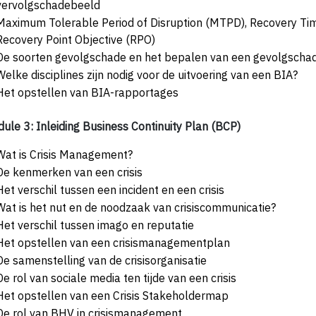
vervolgschadebeeld
Maximum Tolerable Period of Disruption (MTPD), Recovery Tim
Recovery Point Objective (RPO)
De soorten gevolgschade en het bepalen van een gevolgscha
Welke disciplines zijn nodig voor de uitvoering van een BIA?
Het opstellen van BIA-rapportages
ule 3: Inleiding Business Continuity Plan (BCP)
Wat is Crisis Management?
De kenmerken van een crisis
Het verschil tussen een incident en een crisis
Wat is het nut en de noodzaak van crisiscommunicatie?
Het verschil tussen imago en reputatie
Het opstellen van een crisismanagementplan
De samenstelling van de crisisorganisatie
De rol van sociale media ten tijde van een crisis
Het opstellen van een Crisis Stakeholdermap
De rol van BHV in crisismanagement