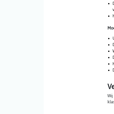
Mod
V
Wij
kla