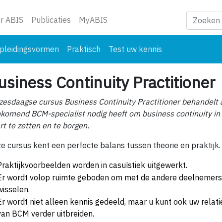
ge)
r ABIS
Publicaties
MyABIS
pleidingsvormen
Praktisch
Test uw kennis
usiness Continuity Practitioner
zesdaagse cursus Business Continuity Practitioner behandelt a
komend BCM-specialist nodig heeft om business continuity in 
rt te zetten en te borgen.
e cursus kent een perfecte balans tussen theorie en praktijk.
Praktijkvoorbeelden worden in casuïstiek uitgewerkt.
Er wordt volop ruimte geboden om met de andere deelnemers e
wisselen.
Er wordt niet alleen kennis gedeeld, maar u kunt ook uw relat
van BCM verder uitbreiden.