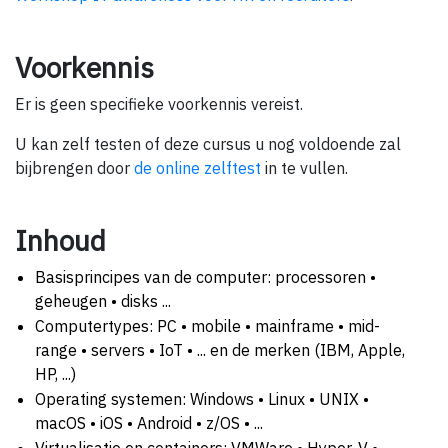
Voorkennis
Er is geen specifieke voorkennis vereist.
U kan zelf testen of deze cursus u nog voldoende zal
bijbrengen door
de online zelftest
in te vullen.
Inhoud
Basisprincipes van de computer: processoren •
geheugen • disks ...
Computertypes: PC • mobile • mainframe • mid-
range • servers • IoT • ... en de merken (IBM, Apple,
HP, ...)
Operating systemen: Windows • Linux • UNIX •
macOS • iOS • Android • z/OS • ...
Virtualisatie en containers: VMWare • Hyper-V •