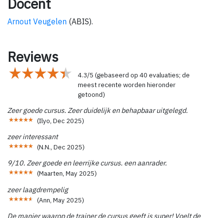
Docent
Arnout Veugelen
(ABIS).
Reviews
4.3
/
5
(gebaseerd op
40
evaluaties; de
meest recente worden hieronder
getoond)
Zeer goede cursus. Zeer duidelijk en behapbaar uitgelegd.
(
Ilyo
,
Dec 2025
)
zeer interessant
(
N.N.
,
Dec 2025
)
9/10. Zeer goede en leerrijke cursus. een aanrader.
(
Maarten
,
May 2025
)
zeer laagdrempelig
(
Ann
,
May 2025
)
De manier waarop de trainer de cursus geeft is super! Voelt de