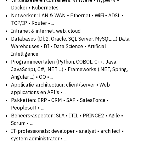
Docker • Kubernetes
Netwerken: LAN & WAN • Ethernet • WiFi • ADSL •
TCP/IP • Router • ...
Intranet & internet, web, cloud
Databases (Db2, Oracle, SQL Server, MySQL, ...) Data
Warehouses • BI • Data Science • Artificial
Intelligence
Programmeertalen (Python, COBOL, C++, Java,
JavaScript, C#, .NET ...) • Frameworks (.NET, Spring,
Angular ...) • OO • ...
Applicatie-architectuur: client/server • Web
applications en API's • ...
Pakketten: ERP • CRM • SAP • SalesForce •
Peoplesoft • ...
Beheers-aspecten: SLA • ITIL • PRINCE2 • Agile •
Scrum • ...
IT-professionals: developer • analyst • architect •
system administrator • ...