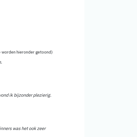
e worden hieronder getoond)
n.
ond ik bijzonder plezierig.
inners was het ook zeer