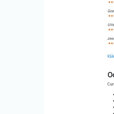
Goe
Uit
zeer
Kli
O
Cur