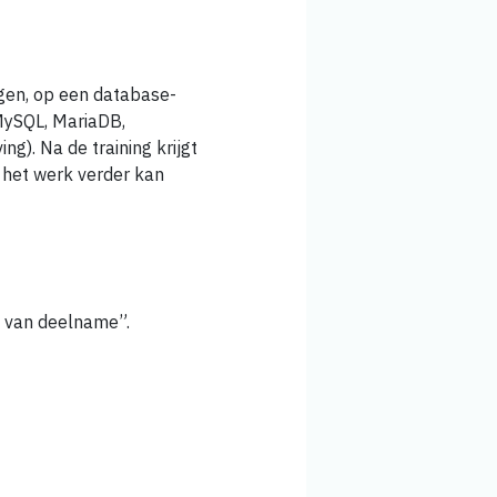
ngen, op een database-
MySQL, MariaDB,
ng). Na de training krijgt
 het werk verder kan
t van deelname”.