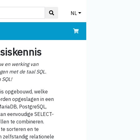
NL
siskennis
uw en werking van
gen met de taal SQL.
n SQL!
e is opgebouwd, welke
worden opgeslagen in een
MariaDB, PostgreSQL,
: van eenvoudige SELECT-
llen te combineren.
 te sorteren en te
 zelfstandig relationele