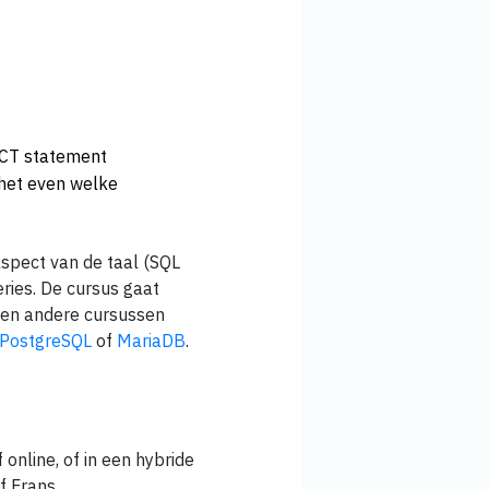
ECT statement
 het even welke
spect van de taal (SQL
eries. De cursus gaat
en andere cursussen
PostgreSQL
of
MariaDB
.
 online, of in een hybride
f Frans.