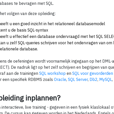
abases te bevragen met SQL.
het volgen van deze opleiding:
heeft u een goed inzicht in het relationeel database­model
kent u de basis SQL-syntax
heeft u effectief een database ondervraagd met het SQL SEL
kan u zelf SQL-queries schrijven voor het ondervragen van om
relationele database.
dens de oefeningen wordt voornamelijk ingegaan op het DML-a
ECT). De nadruk ligt op het zelf schrijven en begrijpen van qu
raf aan de trainingen
SQL workshop
en
SQL voor gevorderden
r een specifiek RDBMS zoals
Oracle
,
SQL Server
,
Db2
,
MySQL
,
pleiding inplannen?
 interactieve, live training - gegeven in een fysiek klaslokaal of
m. De cursus kan gegeven worden in het Nederlands, Engels o