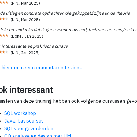
(
N.N.
,
Mar 2025
)
de uitleg en concrete opdrachten die gekoppeld zijn aan de theorie
(
N.N.
,
Mar 2025
)
stekend, ondanks dat ik geen voorkennis had, toch snel oefeningen ku
(
Lionel
,
Jan 2025
)
 interessante en praktische cursus
(
N.N.
,
Jan 2025
)
k hier om meer commentaren te zien...
ok interessant
sisten van deze training hebben ook volgende cursussen gevo
SQL workshop
Java: basiscursus
SQL voor gevorderden
OO analyse en design met UML