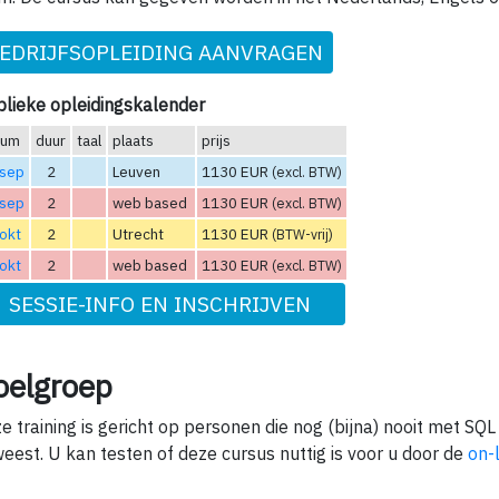
EDRIJFSOPLEIDING AANVRAGEN
lieke opleidingskalender
tum
duur
taal
plaats
prijs
 sep
2
Leuven
1130 EUR
(excl. BTW)
 sep
2
web based
1130 EUR
(excl. BTW)
okt
2
Utrecht
1130 EUR
(BTW-vrij)
okt
2
web based
1130 EUR
(excl. BTW)
SESSIE-INFO EN INSCHRIJVEN
oelgroep
e training is gericht op personen die nog (bijna) nooit met SQL 
eest. U kan testen of deze cursus nuttig is voor u door de
on-l