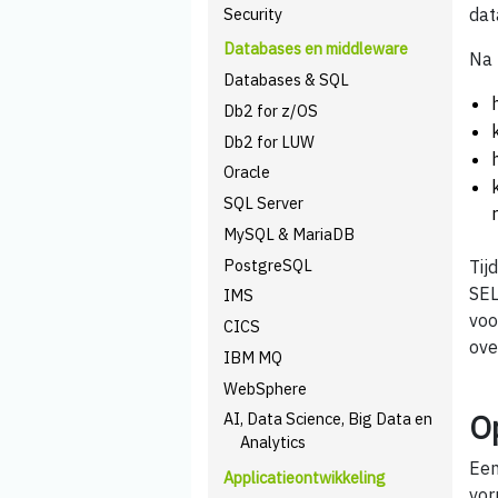
Security
dat
Databases en middleware
Na 
Databases & SQL
Db2 for z/OS
Db2 for LUW
Oracle
SQL Server
MySQL & MariaDB
PostgreSQL
Tij
SEL
IMS
voo
CICS
ove
IBM MQ
WebSphere
O
AI, Data Science, Big Data en
Analytics
Een
Applicatieontwikkeling
vor