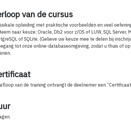
erloop van de cursus
ssikale opleiding met praktische voorbeelden en veel oefeni
teem naar keuze: Oracle, Db2 voor z/OS of LUW, SQL Server, 
tgreSQL of SQLite. (Gelieve uw keuze mee te delen bij inschrijvi
oegang tot onze online-databaseomgeving, zodat u thuis of op
enen.
rtificaat
afloop van de training ontvangt de deelnemer een “Certificaa
uur
agen.