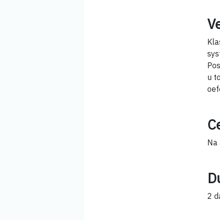
V
Kla
sys
Pos
u t
oef
Ce
Na 
D
2 d