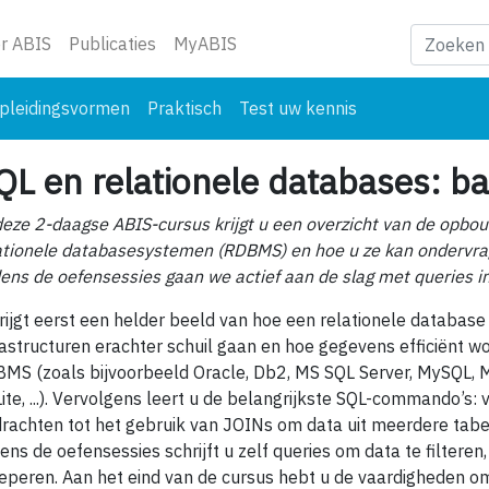
ge)
r ABIS
Publicaties
MyABIS
pleidingsvormen
Praktisch
Test uw kennis
QL en relationele databases: ba
deze 2-daagse ABIS-cursus krijgt u een overzicht van de opbo
ationele database­systemen (RDBMS) en hoe u ze kan ondervra
dens de oefensessies gaan we actief aan de slag met queries i
rijgt eerst een helder beeld van hoe een relationele databas
a­structuren erachter schuil gaan en hoe gegevens efficiënt 
MS (zoals bijvoorbeeld Oracle, Db2, MS SQL Server, MySQL, 
ite, ...). Vervolgens leert u de belangrijkste SQL-commando’s
rachten tot het gebruik van JOINs om data uit meerdere tabe
dens de oefensessies schrijft u zelf queries om data te filteren,
eperen. Aan het eind van de cursus hebt u de vaardigheden om