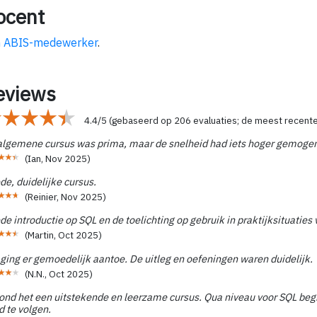
ocent
 ABIS-medewerker
.
eviews
4.4
/
5
(gebaseerd op
206
evaluaties; de meest recent
algemene cursus was prima, maar de snelheid had iets hoger gemoge
(
Ian
,
Nov 2025
)
e, duidelijke cursus.
(
Reinier
,
Nov 2025
)
e introductie op SQL en de toelichting op gebruik in praktijksituaties v
(
Martin
,
Oct 2025
)
ging er gemoedelijk aantoe. De uitleg en oefeningen waren duidelijk.
(
N.N.
,
Oct 2025
)
vond het een uitstekende en leerzame cursus. Qua niveau voor SQL beg
d te volgen.