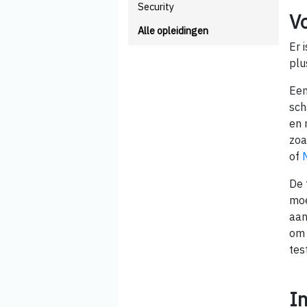
Security
V
Alle opleidingen
Er 
plu
Ee
sch
en 
zoa
of
De 
moe
aan
om 
tes
I