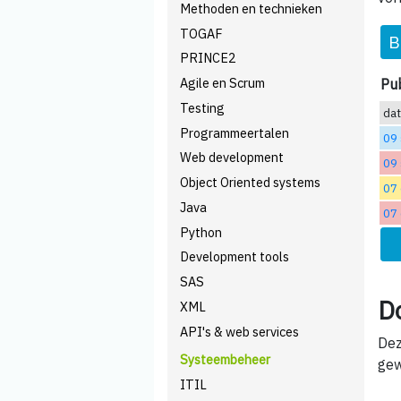
Methoden en technieken
TOGAF
B
PRINCE2
Agile en Scrum
Pub
Testing
da
Programmeertalen
09
Web development
09
Object Oriented systems
07 
Java
07 
Python
Development tools
SAS
D
XML
API's & web services
Dez
Systeembeheer
gew
ITIL