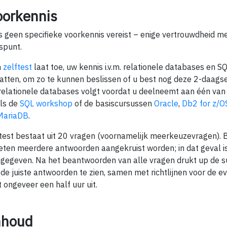
oorkennis
is geen specifieke voorkennis vereist – enige vertrouwdheid me
spunt.
n
zelftest
laat toe, uw kennis i.v.m. relationele databases en SQL
atten, om zo te kunnen beslissen of u best nog deze 2-daags
relationele databases volgt voordat u deelneemt aan één van
ls de
SQL workshop
of de basiscursussen
Oracle
,
Db2 for z/O
MariaDB
.
test bestaat uit 20 vragen (voornamelijk meerkeuzevragen). 
ten meerdere antwoorden aangekruist worden; in dat geval is 
gegeven. Na het beantwoorden van alle vragen drukt up de 
de juiste antwoorden te zien, samen met richtlijnen voor de ev
t ongeveer een half uur uit.
nhoud