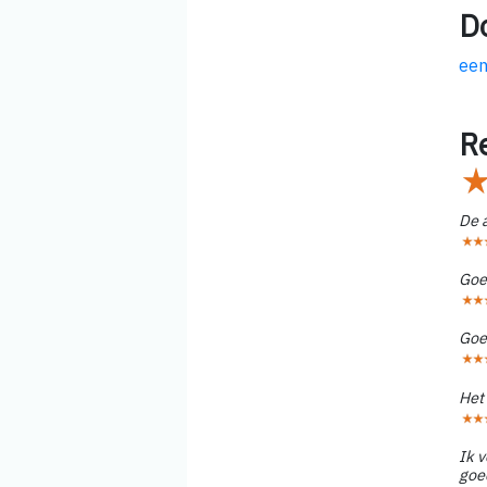
D
een
R
De 
Goed
Goed
Het 
Ik 
goe