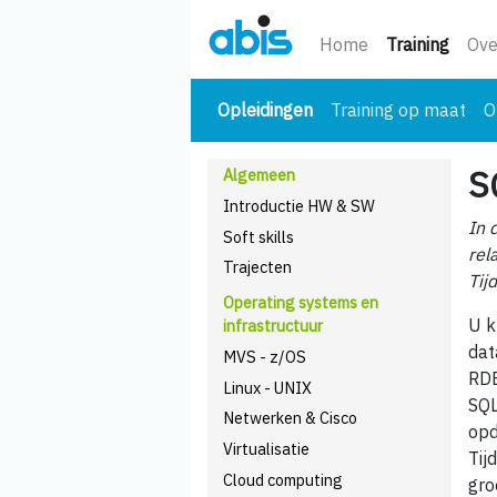
(huidi
Home
Training
Ove
(huidige)
Opleidingen
Training op maat
O
S
Algemeen
Introductie HW & SW
In 
Soft skills
rel
Trajecten
Tij
Operating systems en
U k
infrastructuur
dat
MVS - z/OS
RDB
Linux - UNIX
SQL
Netwerken & Cisco
opd
Virtualisatie
Tij
Cloud computing
gro