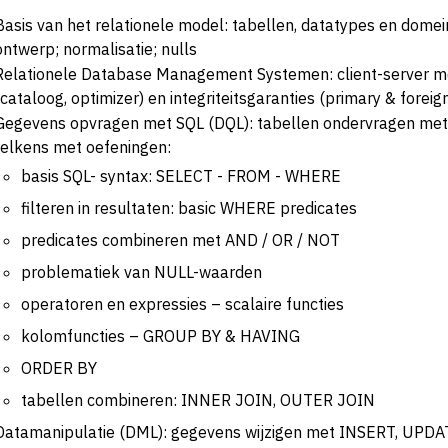
Basis van het relationele model: tabellen, datatypes en domein
ontwerp; normalisatie; nulls
Relationele Database Management Systemen: client-server mo
(cataloog, optimizer) en integriteits­garanties (primary & foreig
Gegevens opvragen met SQL (DQL): tabellen ondervragen met
telkens met oefeningen:
basis SQL- syntax: SELECT - FROM - WHERE
filteren in resultaten: basic WHERE predicates
predicates combineren met AND / OR / NOT
problematiek van NULL-waarden
operatoren en expressies – scalaire functies
kolomfuncties – GROUP BY & HAVING
ORDER BY
tabellen combineren: INNER JOIN, OUTER JOIN
Data­manipulatie (DML): gegevens wijzigen met INSERT, UPD