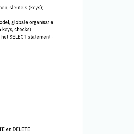
en; sleutels (keys);
del, globale organisatie
n keys, checks)
 het SELECT statement -
ATE en DELETE