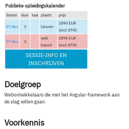
Publieke opleidingskalender
datum
duur
taal
plaats
prijs
1890 EUR
07 dec
3
Leuven
(excl. BTW)
web
1890 EUR
07 dec
3
based
(excl. BTW)
SESSIE-INFO EN
INSCHRIJVEN
Doelgroep
Webontwikkelaars die met het Angular-framework aan
de slag willen gaan.
Voorkennis