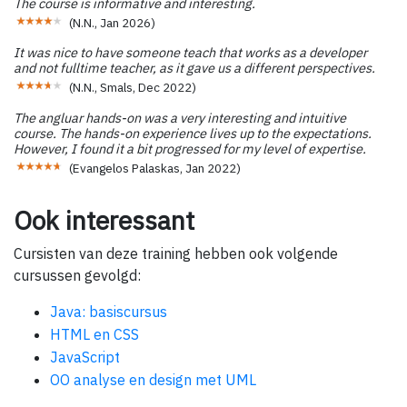
The course is informative and interesting.
(
N.N.
,
Jan 2026
)
It was nice to have someone teach that works as a developer
and not fulltime teacher, as it gave us a different perspectives.
(
N.N., Smals
,
Dec 2022
)
The angluar hands-on was a very interesting and intuitive
course. The hands-on experience lives up to the expectations.
However, I found it a bit progressed for my level of expertise.
(
Evangelos Palaskas
,
Jan 2022
)
Ook interessant
Cursisten van deze training hebben ook volgende
cursussen gevolgd:
Java: basiscursus
HTML en CSS
JavaScript
OO analyse en design met UML