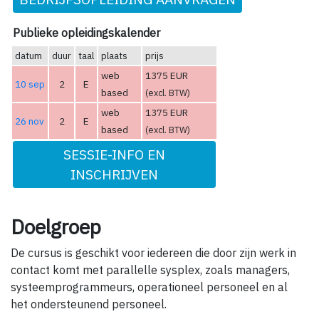
Publieke opleidingskalender
datum
duur
taal
plaats
prijs
web
1375 EUR
10 sep
2
E
based
(excl. BTW)
web
1375 EUR
26 nov
2
E
based
(excl. BTW)
SESSIE-INFO EN
INSCHRIJVEN
Doelgroep
De cursus is geschikt voor iedereen die door zijn werk in
contact komt met parallelle sysplex, zoals managers,
systeemprogrammeurs, operationeel personeel en al
het ondersteunend personeel.