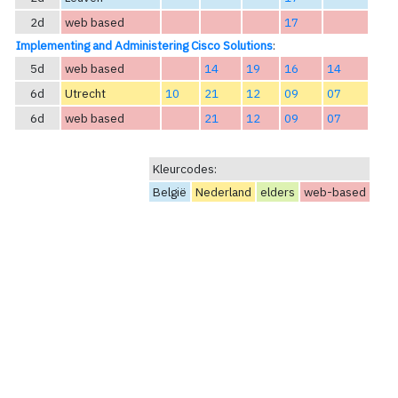
2d
web based
17
Implementing and Administering Cisco Solutions
:
5d
web based
14
19
16
14
6d
Utrecht
10
21
12
09
07
6d
web based
21
12
09
07
Kleurcodes:
België
Nederland
elders
web-based