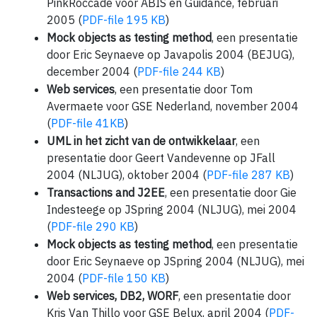
PinkRoccade voor ABIS en Guidance, februari
2005 (
PDF-file 195 KB
)
Mock objects as testing method
, een presentatie
door Eric Seynaeve op Javapolis 2004 (BEJUG),
december 2004 (
PDF-file 244 KB
)
Web services
, een presentatie door Tom
Avermaete voor GSE Nederland, november 2004
(
PDF-file 41KB
)
UML in het zicht van de ontwikkelaar
, een
presentatie door Geert Vandevenne op JFall
2004 (NLJUG), oktober 2004 (
PDF-file 287 KB
)
Transactions and J2EE
, een presentatie door Gie
Indesteege op JSpring 2004 (NLJUG), mei 2004
(
PDF-file 290 KB
)
Mock objects as testing method
, een presentatie
door Eric Seynaeve op JSpring 2004 (NLJUG), mei
2004 (
PDF-file 150 KB
)
Web services, DB2, WORF
, een presentatie door
Kris Van Thillo voor GSE Belux, april 2004 (
PDF-