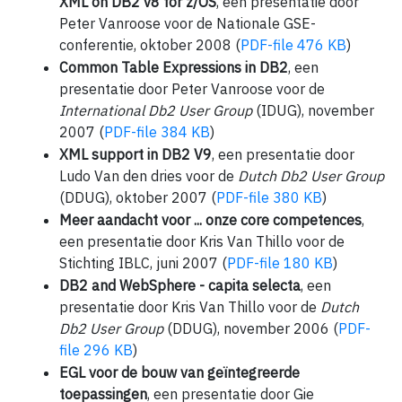
XML on DB2 v8 for z/OS
, een presentatie door
Peter Vanroose voor de Nationale GSE-
conferentie, oktober 2008 (
PDF-file 476 KB
)
Common Table Expressions in DB2
, een
presentatie door Peter Vanroose voor de
International Db2 User Group
(IDUG), november
2007 (
PDF-file 384 KB
)
XML support in DB2 V9
, een presentatie door
Ludo Van den dries voor de
Dutch Db2 User Group
(DDUG), oktober 2007 (
PDF-file 380 KB
)
Meer aandacht voor ... onze core competences
,
een presentatie door Kris Van Thillo voor de
Stichting IBLC, juni 2007 (
PDF-file 180 KB
)
DB2 and WebSphere - capita selecta
, een
presentatie door Kris Van Thillo voor de
Dutch
Db2 User Group
(DDUG), november 2006 (
PDF-
file 296 KB
)
EGL voor de bouw van geïntegreerde
toepassingen
, een presentatie door Gie