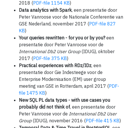
2018 (
PDF-file 1154 KB
)
Data analytics with Spark
, een presentatie door
Peter Vanroose voor de Nationale Conferentie van
GSE Nederland, november 2017 (
PDF-file 827
KB
)
Your queries rewritten - for you or by you?
een
presentatie door Peter Vanroose voor de
International Db2 User Group
(IDUG), oktober
2017 (
PDF-file 375 KB
)
Practical experiences with RDz/IDz
, een
presentatie door Gie Indesteege voor de
Enterprise Modernisation (EM) user group
meeting van GSE in Rotterdam, april 2017 (
PDF-
file 1475 KB
)
New SQL PL data types - with use cases you
probably did not think of
, een presentatie door
Peter Vanroose voor de
International Db2 User
Group
(IDUG), november 2016 (
PDF-file 415 KB
)
Temporal Data & Time Travel in PostgreSQL
, een