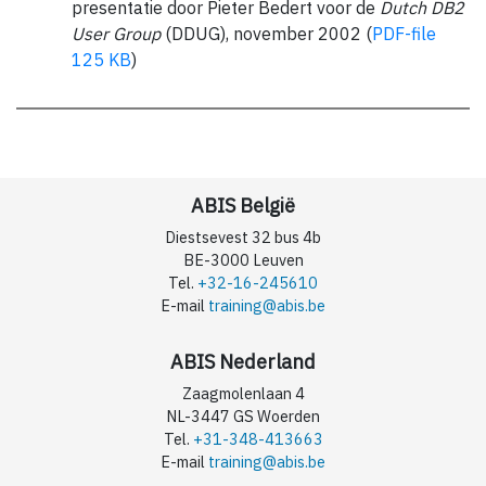
presentatie door Pieter Bedert voor de
Dutch DB2
User Group
(DDUG), november 2002 (
PDF-file
125 KB
)
ABIS België
Diestsevest 32 bus 4b
BE-3000 Leuven
Tel.
+32-16-245610
E-mail
training@abis.be
ABIS Nederland
Zaagmolenlaan 4
NL-3447 GS Woerden
Tel.
+31-348-413663
E-mail
training@abis.be