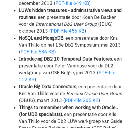
december 2013 (
PDF-file 649 KB
)
LUWs hidden treasures - administrative views and
routines
, een presentatie door Koen De Backer
voor de
International Db2 User Group
(IDUG),
oktober 2013 (
PDF-file 456 KB
)
NoSQL and MongoDB
, een presentatie door Kris
Van Thillo op het 15e Db2 Symposium, mei 2013
(
PDF-file 586 KB
)
Introducing DB2 10 Temporal Data Features
, een
presentatie door Peter Vanroose voor de Db2
werkgroep van GSE België, juni 2013 (
PDF-file
112 KB
)
Oracle Big Data Connectors
, een presentatie door
Kris Van Thillo voor de
Benelux Oracle User Group
(OBUG), maart 2013 (
PDF-file 205 KB
)
Things to remember when working with Oracle...
(for UDB specialists)
, een presentatie door Kris
Van Thillo voor de Db2 LUW werkgroep van Guide
Share Europe Belgium-Luxemburg (GSE Belux),