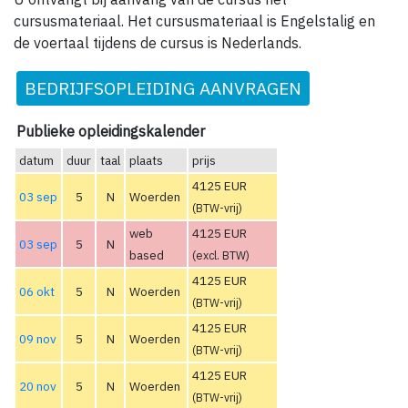
cursusmateriaal. Het cursusmateriaal is Engelstalig en
de voertaal tijdens de cursus is Nederlands.
BEDRIJFSOPLEIDING AANVRAGEN
Publieke opleidingskalender
datum
duur
taal
plaats
prijs
4125 EUR
03 sep
5
N
Woerden
(BTW-vrij)
web
4125 EUR
03 sep
5
N
based
(excl. BTW)
4125 EUR
06 okt
5
N
Woerden
(BTW-vrij)
4125 EUR
09 nov
5
N
Woerden
(BTW-vrij)
4125 EUR
20 nov
5
N
Woerden
(BTW-vrij)