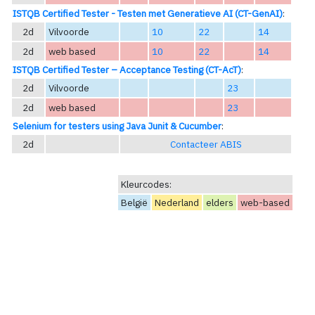
ISTQB Certified Tester - Testen met Generatieve AI (CT-GenAI)
:
2d
Vilvoorde
10
22
14
2d
web based
10
22
14
ISTQB Certified Tester – Acceptance Testing (CT-AcT)
:
2d
Vilvoorde
23
2d
web based
23
Selenium for testers using Java Junit & Cucumber
:
2d
Contacteer ABIS
Kleurcodes:
België
Nederland
elders
web-based