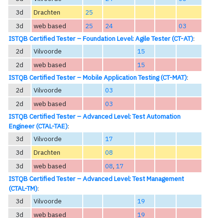
3d
Drachten
25
3d
web based
25
24
03
ISTQB Certified Tester – Foundation Level: Agile Tester (CT-AT)
:
2d
Vilvoorde
15
2d
web based
15
ISTQB Certified Tester – Mobile Application Testing (CT-MAT)
:
2d
Vilvoorde
03
2d
web based
03
ISTQB Certified Tester – Advanced Level: Test Automation
Engineer (CTAL-TAE)
:
3d
Vilvoorde
17
3d
Drachten
08
3d
web based
08
,
17
ISTQB Certified Tester – Advanced Level: Test Management
(CTAL-TM)
:
3d
Vilvoorde
19
3d
web based
19