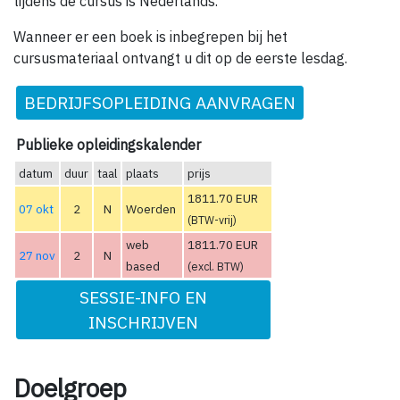
tijdens de cursus is Nederlands.
Wanneer er een boek is inbegrepen bij het
cursusmateriaal ontvangt u dit op de eerste lesdag.
BEDRIJFSOPLEIDING AANVRAGEN
Publieke opleidingskalender
datum
duur
taal
plaats
prijs
1811.70 EUR
07 okt
2
N
Woerden
(BTW-vrij)
web
1811.70 EUR
27 nov
2
N
based
(excl. BTW)
SESSIE-INFO EN
INSCHRIJVEN
Doelgroep