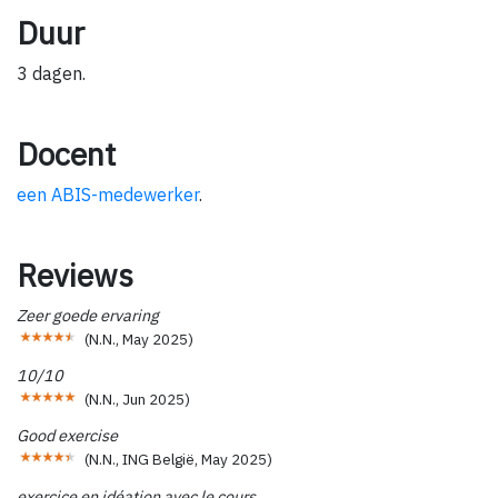
Duur
3 dagen.
Docent
een ABIS-medewerker
.
Reviews
Zeer goede ervaring
(
N.N.
,
May 2025
)
10/10
(
N.N.
,
Jun 2025
)
Good exercise
(
N.N., ING België
,
May 2025
)
exercice en idéation avec le cours