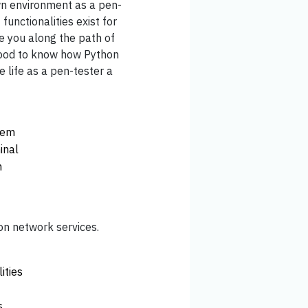
wn environment as a pen-
functionalities exist for
e you along the path of
 good to know how Python
life as a pen-tester a
tem
inal
n
mon network services.
ities
s