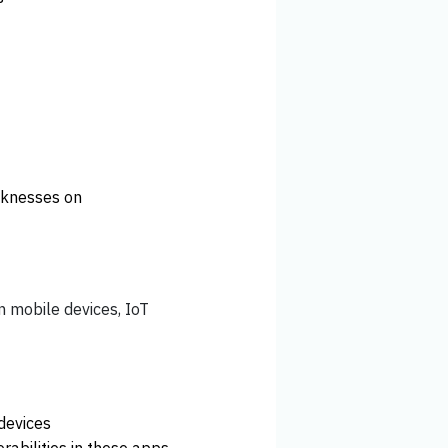
eaknesses on
in mobile devices, IoT
 devices
rabilities in these apps