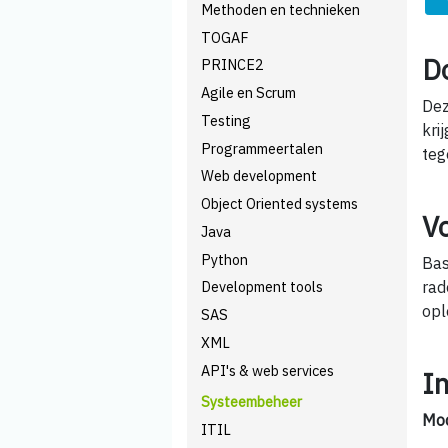
Methoden en technieken
TOGAF
D
PRINCE2
Agile en Scrum
Dez
Testing
kri
Programmeertalen
teg
Web development
Object Oriented systems
V
Java
Python
Bas
rad
Development tools
opl
SAS
XML
API's & web services
I
Systeembeheer
Mod
ITIL