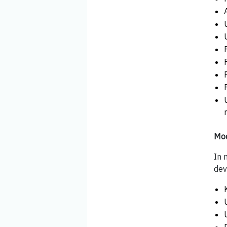
Mod
In 
dev