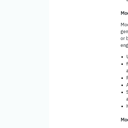
Mod
Mod
gen
or 
eng
Mod