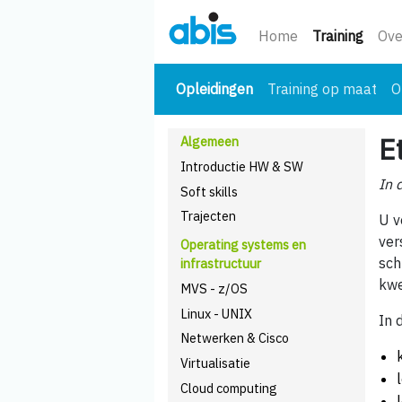
(huidi
Home
Training
Ove
(huidige)
Opleidingen
Training op maat
O
E
Algemeen
Introductie HW & SW
In 
Soft skills
Trajecten
U v
ver
Operating systems en
sch
infrastructuur
kwe
MVS - z/OS
Linux - UNIX
In 
Netwerken & Cisco
Virtualisatie
Cloud computing