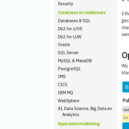
Security
Databases en middleware
Eth
gec
Databases & SQL
man
Db2 for z/OS
we
Db2 for LUW
Oracle
SQL Server
O
MySQL & MariaDB
Wij
PostgreSQL
kla
IMS
CICS
B
IBM MQ
Pub
WebSphere
AI, Data Science, Big Data en
da
Analytics
09
Applicatieontwikkeling