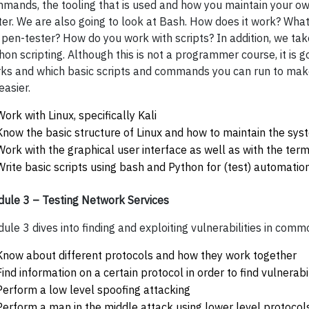
mands, the tooling that is used and how you maintain your o
ter. We are also going to look at Bash. How does it work? What 
 pen-tester? How do you work with scripts? In addition, we tak
hon scripting. Although this is not a programmer course, it is
ks and which basic scripts and commands you can run to make 
easier.
Work with Linux, specifically Kali
Know the basic structure of Linux and how to maintain the sys
Work with the graphical user interface as well as with the term
Write basic scripts using bash and Python for (test) automatio
ule 3 – Testing Network Services
ule 3 dives into finding and exploiting vulnerabilities in com
Know about different protocols and how they work together
Find information on a certain protocol in order to find vulnerabil
Perform a low level spoofing attacking
Perform a man in the middle attack using lower level protocol