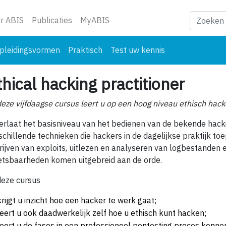
ge)
r ABIS
Publicaties
MyABIS
pleidingsvormen
Praktisch
Test uw kennis
thical hacking practitioner
deze vijfdaagse cursus leert u op een hoog niveau ethisch hack
erlaat het basisniveau van het bedienen van de bekende hacki
schillende technieken die hackers in de dagelijkse praktijk to
rijven van exploits, uitlezen en analyseren van logbestanden 
tsbaarheden komen uitgebreid aan de orde.
deze cursus
krijgt u inzicht hoe een hacker te werk gaat;
leert u ook daadwerkelijk zelf hoe u ethisch kunt hacken;
leert u de fases in een professioneel pentesting proces kenne