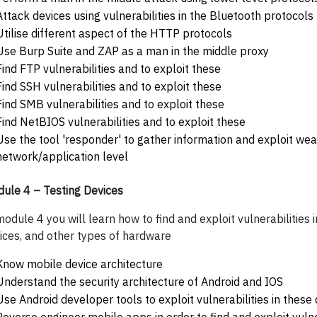
Attack devices using vulnerabilities in the Bluetooth protocols
Utilise different aspect of the HTTP protocols
Use Burp Suite and ZAP as a man in the middle proxy
Find FTP vulnerabilities and to exploit these
Find SSH vulnerabilities and to exploit these
Find SMB vulnerabilities and to exploit these
Find NetBIOS vulnerabilities and to exploit these
Use the tool 'responder' to gather information and exploit w
network/application level
ule 4 – Testing Devices
module 4 you will learn how to find and exploit vulnerabilities 
ices, and other types of hardware
Know mobile device architecture
Understand the security architecture of Android and IOS
Use Android developer tools to exploit vulnerabilities in these
Reverse engineer mobile apps in order to find and exploit vulne