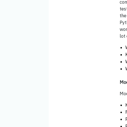
com
tes
the
Pyt
wor
lot 
Mod
Mod