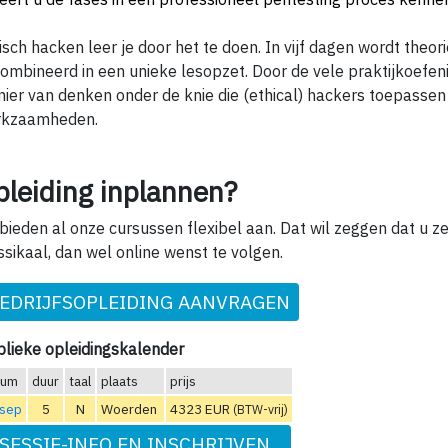
isch hacken leer je door het te doen. In vijf dagen wordt theori
ombineerd in een unieke lesopzet. Door de vele praktijkoefeni
ier van denken onder de knie die (ethical) hackers toepassen 
rkzaamheden.
pleiding inplannen?
 bieden al onze cursussen flexibel aan. Dat wil zeggen dat u ze
ssikaal, dan wel online wenst te volgen.
EDRIJFSOPLEIDING AANVRAGEN
lieke opleidingskalender
tum
duur
taal
plaats
prijs
 sep
5
N
Woerden
4323 EUR
(BTW-vrij)
SESSIE-INFO EN INSCHRIJVEN