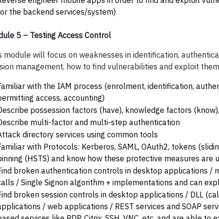
(or the backend services/system)
ule 5 – Testing Access Control
s module will focus on weaknesses in identification, authentica
sion management, how to find vulnerabilities and exploit them
Familiar with the IAM process (enrolment, identification, authen
permitting access, accounting)
Describe possession factors (have), knowledge factors (know),
Describe multi-factor and multi-step authentication
Attack directory services using common tools
Familiar with Protocols: Kerberos, SAML, OAuth2, tokens (sliding
pinning (HSTS) and know how these protective measures are 
Find broken authentication controls in desktop applications / 
calls / Single Signon algorithm + implementations and can explo
Find broken session controls in desktop applications / DLL (call
applications / web applications / REST services and SOAP servic
based services like RDP, Citrix, SSH, VNC, etc. and are able to e