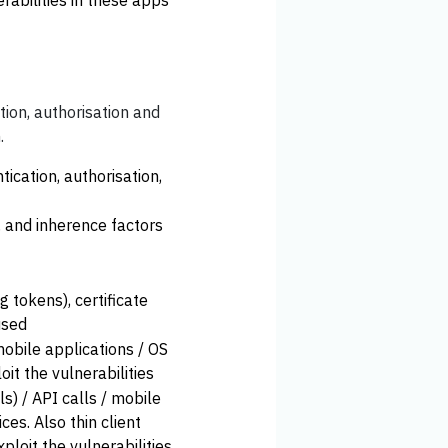
tion, authorisation and
.
tication, authorisation,
 and inherence factors
 tokens), certificate
used
mobile applications / OS
it the vulnerabilities
s) / API calls / mobile
es. Also thin client
xploit the vulnerabilities