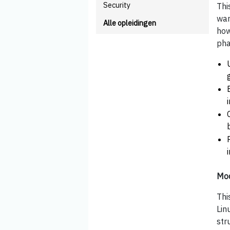
Security
Thi
war
Alle opleidingen
how
pha
Mod
Thi
Lin
str