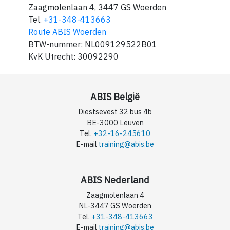
Zaagmolenlaan 4, 3447 GS Woerden
Tel.
+31-348-413663
Route ABIS Woerden
BTW-nummer: NL009129522B01
KvK Utrecht: 30092290
ABIS België
Diestsevest 32 bus 4b
BE-3000 Leuven
Tel.
+32-16-245610
E-mail
training@abis.be
ABIS Nederland
Zaagmolenlaan 4
NL-3447 GS Woerden
Tel.
+31-348-413663
E-mail
training@abis.be