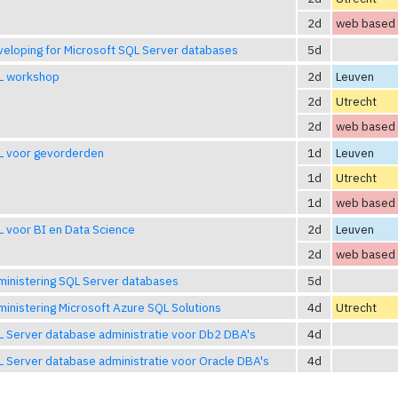
2d
web based
eloping for Microsoft SQL Server databases
5d
L workshop
2d
Leuven
2d
Utrecht
2d
web based
L voor gevorderden
1d
Leuven
1d
Utrecht
1d
web based
 voor BI en Data Science
2d
Leuven
2d
web based
inistering SQL Server databases
5d
inistering Microsoft Azure SQL Solutions
4d
Utrecht
 Server database administratie voor Db2 DBA's
4d
 Server database administratie voor Oracle DBA's
4d