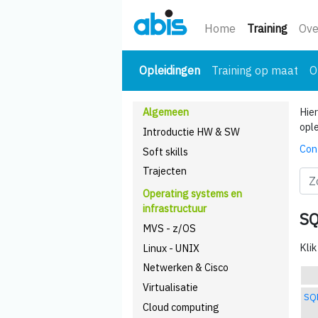
(huidi
Home
Training
Ove
(huidige)
Opleidingen
Training op maat
O
Algemeen
Hier
opl
Introductie HW & SW
Con
Soft skills
Trajecten
Operating systems en
infrastructuur
SQ
MVS - z/OS
Klik
Linux - UNIX
Netwerken & Cisco
Virtualisatie
SQL
Cloud computing