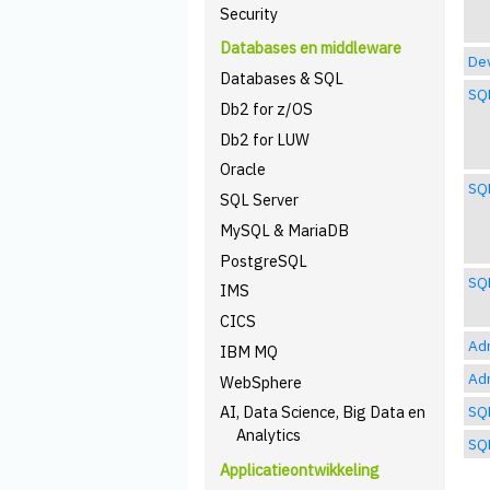
Security
Databases en middleware
Dev
Databases & SQL
SQ
Db2 for z/OS
Db2 for LUW
Oracle
SQ
SQL Server
MySQL & MariaDB
PostgreSQL
SQL
IMS
CICS
Adm
IBM MQ
Adm
WebSphere
SQL
AI, Data Science, Big Data en
Analytics
SQL
Applicatieontwikkeling