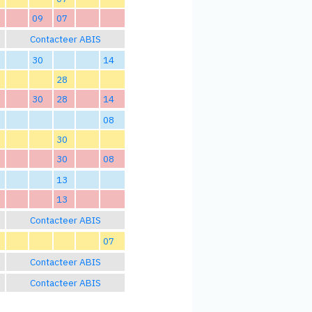
09
07
Contacteer ABIS
30
14
28
30
28
14
08
30
30
08
13
13
Contacteer ABIS
07
Contacteer ABIS
Contacteer ABIS