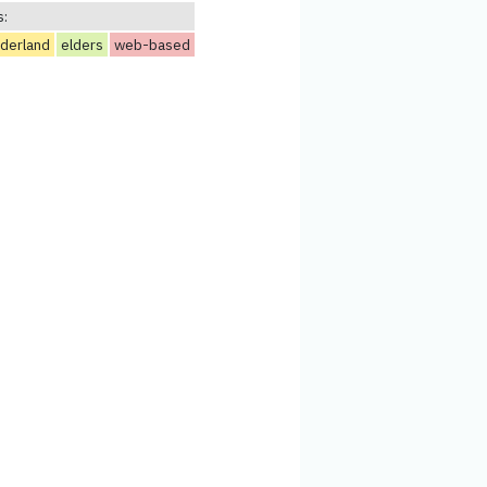
s:
derland
elders
web-based