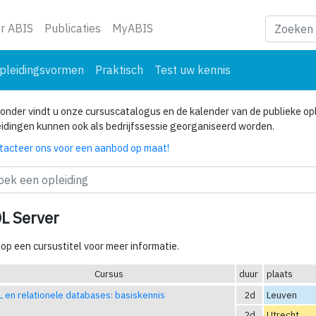
ge)
r ABIS
Publicaties
MyABIS
pleidingsvormen
Praktisch
Test uw kennis
onder vindt u onze cursuscatalogus en de kalender van de publieke opl
eidingen kunnen ook als bedrijfssessie georganiseerd worden.
tacteer ons voor een aanbod op maat!
L Server
 op een cursustitel voor meer informatie.
Cursus
duur
plaats
 en relationele databases: basiskennis
2d
Leuven
2d
Utrecht