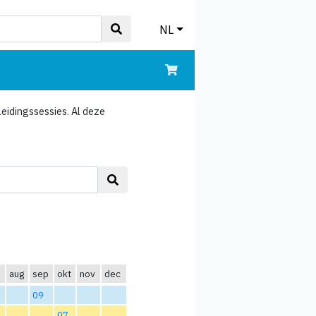
NL
eidingssessies. Al deze
aug
sep
okt
nov
dec
09
07