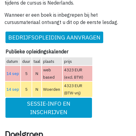
tijdens de cursus is Nederlands.
Wanneer er een boek is inbegrepen bij het
cursusmateriaal ontvangt u dit op de eerste lesdag.
BEDRIJFSOPLEIDING AANVRAGEN
Publieke opleidingskalender
datum
duur
taal
plaats
prijs
web
4323 EUR
14 sep
5
N
based
(excl. BTW)
4323 EUR
14 sep
5
N
Woerden
(BTW-vrij)
SESSIE-INFO EN
INSCHRIJVEN
Doelgroep