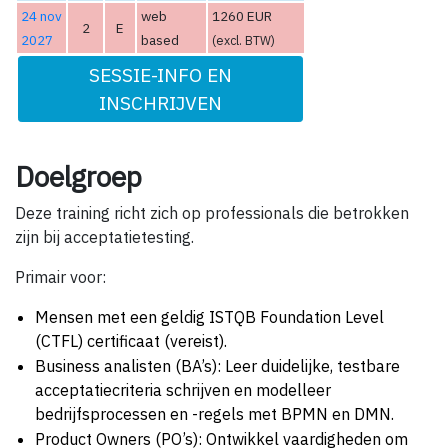
24 nov
web
1260 EUR
2
E
2027
based
(excl. BTW)
SESSIE-INFO EN
INSCHRIJVEN
Doelgroep
Deze training richt zich op professionals die betrokken
zijn bij acceptatietesting.
Primair voor:
Mensen met een geldig ISTQB Foundation Level
(CTFL) certificaat (vereist).
Business analisten (BA’s): Leer duidelijke, testbare
acceptatiecriteria schrijven en modelleer
bedrijfsprocessen en -regels met BPMN en DMN.
Product Owners (PO’s): Ontwikkel vaardigheden om