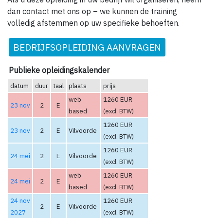
dan contact met ons op – we kunnen de training
volledig afstemmen op uw specifieke behoeften.
BEDRIJFSOPLEIDING AANVRAGEN
Publieke opleidingskalender
datum
duur
taal
plaats
prijs
web
1260 EUR
23 nov
2
E
based
(excl. BTW)
1260 EUR
23 nov
2
E
Vilvoorde
(excl. BTW)
1260 EUR
24 mei
2
E
Vilvoorde
(excl. BTW)
web
1260 EUR
24 mei
2
E
based
(excl. BTW)
24 nov
1260 EUR
2
E
Vilvoorde
2027
(excl. BTW)