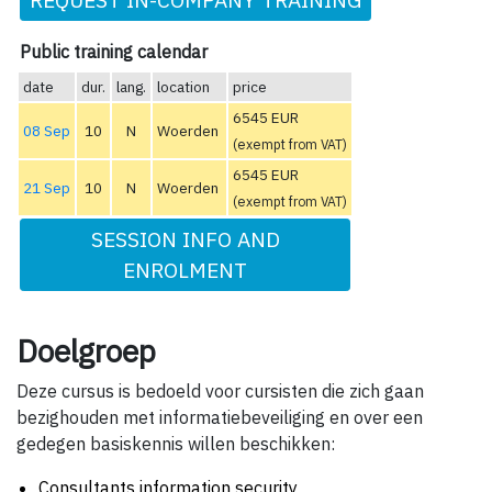
Public training calendar
date
dur.
lang.
location
price
6545 EUR
08 Sep
10
N
Woerden
(exempt from VAT)
6545 EUR
21 Sep
10
N
Woerden
(exempt from VAT)
SESSION INFO AND
ENROLMENT
Doelgroep
Deze cursus is bedoeld voor cursisten die zich gaan
bezighouden met informatiebeveiliging en over een
gedegen basiskennis willen beschikken:
Consultants information security