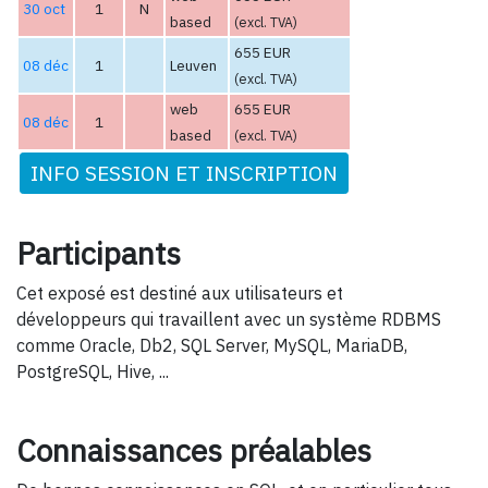
30 oct
1
N
based
(excl. TVA)
655 EUR
08 déc
1
Leuven
(excl. TVA)
web
655 EUR
08 déc
1
based
(excl. TVA)
INFO SESSION ET INSCRIPTION
Participants
Cet exposé est destiné aux utilisateurs et
développeurs qui travaillent avec un système RDBMS
comme Oracle, Db2, SQL Server, MySQL, MariaDB,
PostgreSQL, Hive, ...
Connaissances préalables