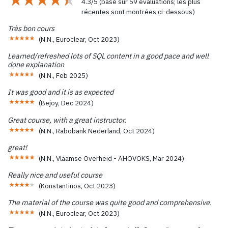
4.3
/
5
(basé sur
59
évaluations; les plus
récentes sont montrées ci-dessous)
Très bon cours
(
N.N., Euroclear
,
Oct 2023
)
Learned/refreshed lots of SQL content in a good pace and well
done explanation
(
N.N.
,
Feb 2025
)
It was good and it is as expected
(
Bejoy
,
Dec 2024
)
Great course, with a great instructor.
(
N.N., Rabobank Nederland
,
Oct 2024
)
great!
(
N.N., Vlaamse Overheid - AHOVOKS
,
Mar 2024
)
Really nice and useful course
(
Konstantinos
,
Oct 2023
)
The material of the course was quite good and comprehensive.
(
N.N., Euroclear
,
Oct 2023
)