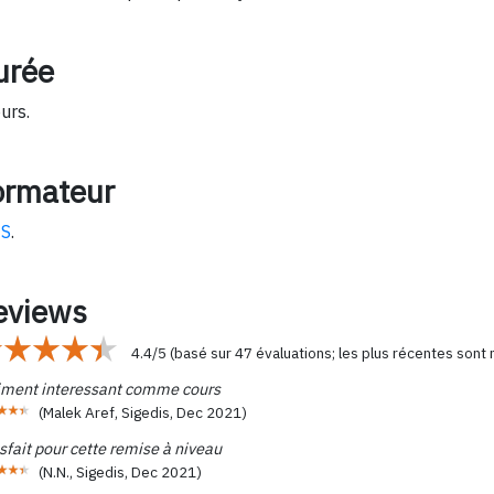
urée
ours.
ormateur
IS
.
eviews
4.4
/
5
(basé sur
47
évaluations; les plus récentes sont
iment interessant comme cours
(
Malek Aref, Sigedis
,
Dec 2021
)
sfait pour cette remise à niveau
(
N.N., Sigedis
,
Dec 2021
)