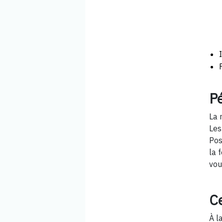
P
La 
Les
Pos
la 
vou
Ce
À l