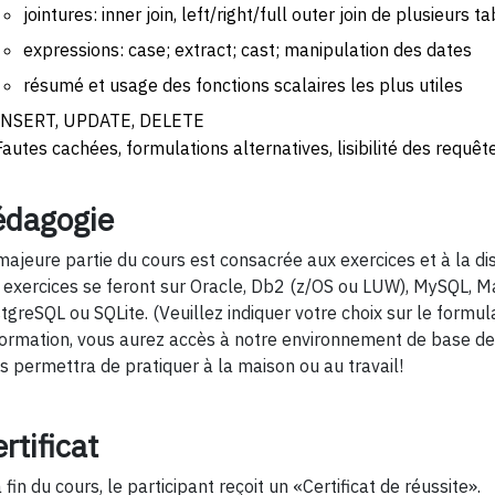
jointures: inner join, left/right/full outer join de plusieurs t
expressions: case; extract; cast; manipulation des dates
résumé et usage des fonctions scalaires les plus utiles
INSERT, UPDATE, DELETE
Fautes cachées, formulations alternatives, lisibilité des requêt
édagogie
majeure partie du cours est consacrée aux exercices et à la di
 exercices se feront sur Oracle, Db2 (z/OS ou LUW), MySQL, M
tgreSQL ou SQLite. (Veuillez indiquer votre choix sur le formula
formation, vous aurez accès à notre environnement de base de 
s permettra de pratiquer à la maison ou au travail!
rtificat
a fin du cours, le participant reçoit un «Certificat de réussite».