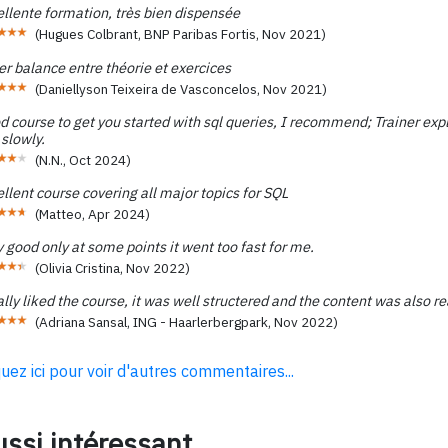
llente formation, très bien dispensée
(
Hugues Colbrant, BNP Paribas Fortis
,
Nov 2021
)
r balance entre théorie et exercices
(
Daniellyson Teixeira de Vasconcelos
,
Nov 2021
)
 course to get you started with sql queries, I recommend; Trainer exp
slowly.
(
N.N.
,
Oct 2024
)
llent course covering all major topics for SQL
(
Matteo
,
Apr 2024
)
 good only at some points it went too fast for me.
(
Olivia Cristina
,
Nov 2022
)
ally liked the course, it was well structered and the content was also re
(
Adriana Sansal, ING - Haarlerbergpark
,
Nov 2022
)
quez ici pour voir d'autres commentaires...
ssi intéressant