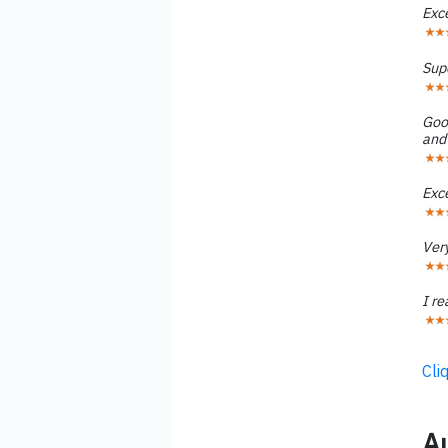
Exce
Supe
Good
and 
Exce
Very
I re
Cli
Au