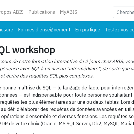
ant)
ropos ABIS
Publications
MyABIS
mesure
Formes d'enseignement
En pratique
Testez vos c
QL workshop
cours de cette formation interactive de 2 jours chez ABIS, vou
xpérience avec SQL à un niveau "intermédiaire", de sorte que 
e et écrire des requêtes SQL plus complexes.
 bonne maîtrise de SQL — le langage de facto pour interroger
données — est indispensable pour toute personne souhaitant 
 requêtes les plus élémentaires sur une ou deux tables. Lors de
 au défi d’élaborer des requêtes de données avancées en utili
 opérations d’ensemble et diverses fonctions. Les requêtes so
DR de votre choix (Oracle, MS SQL Server, Db2, MySQL, MariaD