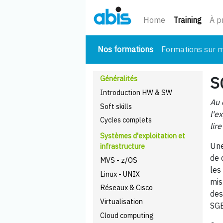
(cour
Home
Training
À p
(courant)
Nos formations
Formations sur 
S
Généralités
Introduction HW & SW
Au 
Soft skills
l'e
Cycles complets
lir
Systèmes d'exploitation et
Une
infrastructure
de 
MVS - z/OS
les
Linux - UNIX
mis
Réseaux & Cisco
des
Virtualisation
SGB
Cloud computing