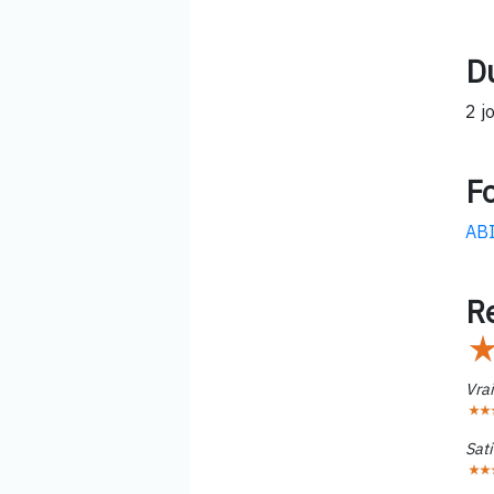
D
2 j
F
AB
R
Vra
Sati