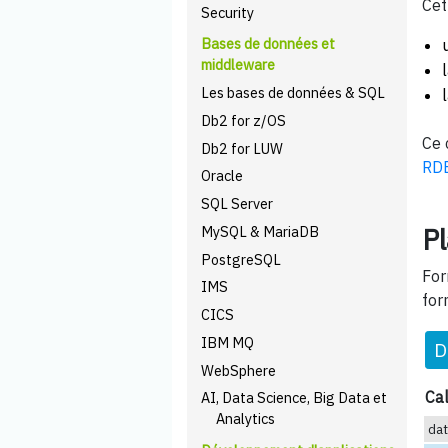
Cet
Security
Bases de données et
middleware
Les bases de données & SQL
Db2 for z/OS
Ce 
Db2 for LUW
RDB
Oracle
SQL Server
Pl
MySQL & MariaDB
PostgreSQL
For
IMS
for
CICS
IBM MQ
D
WebSphere
Cal
AI, Data Science, Big Data et
Analytics
da