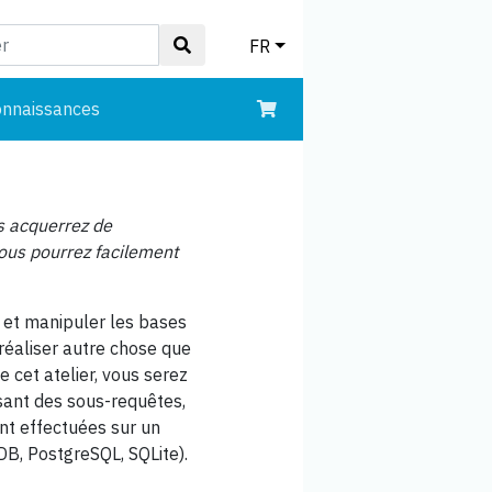
FR
onnaissances
s acquerrez de
vous pourrez facilement
 et manipuler les bases
réaliser autre chose que
 cet atelier, vous serez
sant des sous-requêtes,
nt effectuées sur un
B, PostgreSQL, SQLite).