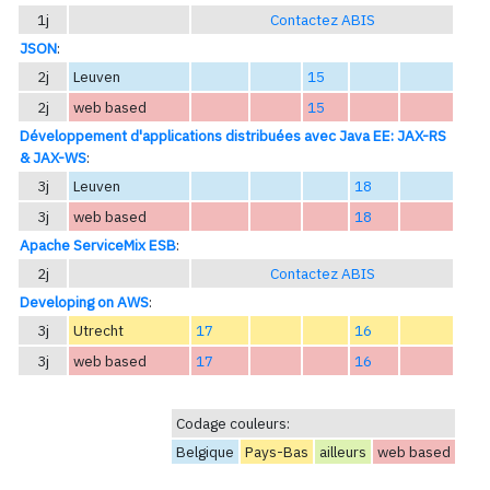
1j
Contactez ABIS
JSON
:
2j
Leuven
15
2j
web based
15
Développement d'applications distribuées avec Java EE: JAX-RS
& JAX-WS
:
3j
Leuven
18
3j
web based
18
Apache ServiceMix ESB
:
2j
Contactez ABIS
Developing on AWS
:
3j
Utrecht
17
16
3j
web based
17
16
Codage couleurs:
Belgique
Pays-Bas
ailleurs
web based