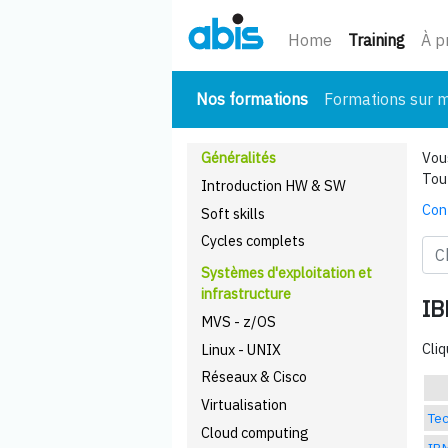
(cour
Home
Training
À p
(courant)
Nos formations
Formations sur 
Généralités
Vous
Tou
Introduction HW & SW
Con
Soft skills
Cycles complets
Systèmes d'exploitation et
infrastructure
IB
MVS - z/OS
Cliq
Linux - UNIX
Réseaux & Cisco
Virtualisation
Tec
Cloud computing
IBM