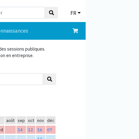
FR
onnaissances
des sessions publiques.
n en entreprise.
août
sep
oct
nov
déc
ed
14
12
16
07
12