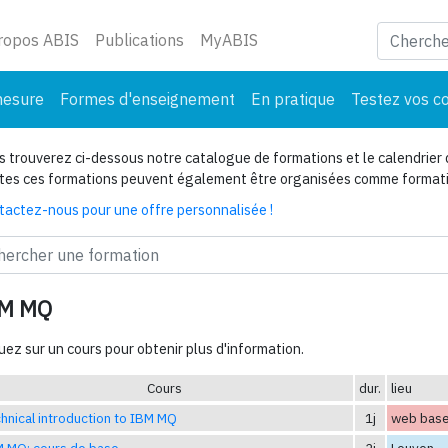
ant)
ropos ABIS
Publications
MyABIS
mesure
Formes d'enseignement
En pratique
Testez vos c
 trouverez ci-dessous notre catalogue de formations et le calendrier 
tes ces formations peuvent également être organisées comme formatio
tactez-nous pour une offre personnalisée !
M MQ
uez sur un cours pour obtenir plus d'information.
Cours
dur.
lieu
hnical introduction to IBM MQ
1j
web bas
 MQ: cours de base
2j
Leuven