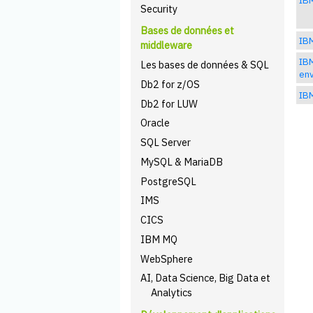
Security
Bases de données et
IBM
middleware
IBM
Les bases de données & SQL
en
Db2 for z/OS
IBM
Db2 for LUW
Oracle
SQL Server
MySQL & MariaDB
PostgreSQL
IMS
CICS
IBM MQ
WebSphere
AI, Data Science, Big Data et
Analytics