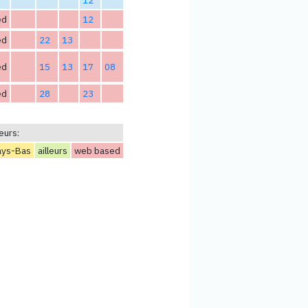
ed
12
ed
22
13
ed
15
13
17
08
ed
28
23
eurs:
ays-Bas
ailleurs
web based