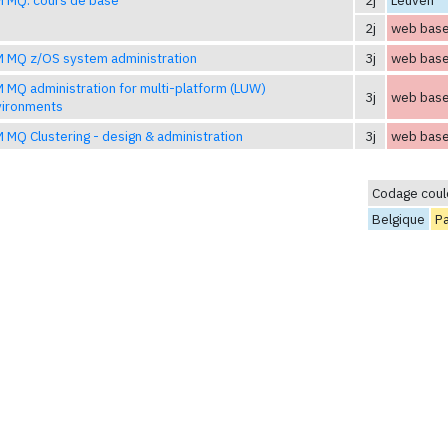
2j
web bas
 MQ z/OS system administration
3j
web bas
 MQ administration for multi-platform (LUW)
3j
web bas
vironments
 MQ Clustering - design & administration
3j
web bas
Codage coul
Belgique
P