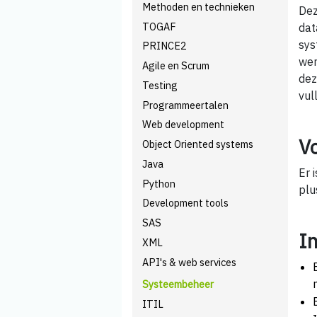
Methoden en technieken
Dez
TOGAF
dat
sys
PRINCE2
wen
Agile en Scrum
dez
Testing
vul
Programmeertalen
Web development
V
Object Oriented systems
Java
Er 
Python
plu
Development tools
SAS
I
XML
API's & web services
Systeembeheer
ITIL