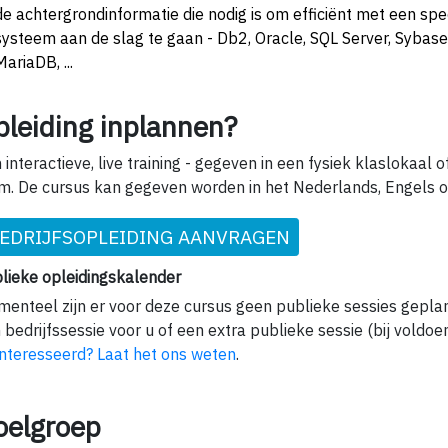
de achtergrondinformatie die nodig is om efficiënt met een spec
systeem aan de slag te gaan - Db2, Oracle, SQL Server, Sybas
MariaDB, ...
pleiding inplannen?
 interactieve, live training - gegeven in een fysiek klaslokaal of
m. De cursus kan gegeven worden in het Nederlands, Engels o
EDRIJFSOPLEIDING AANVRAGEN
lieke opleidingskalender
enteel zijn er voor deze cursus geen publieke sessies gepla
 bedrijfssessie voor u of een extra publieke sessie (bij voldoe
nteresseerd? Laat het ons weten
.
oelgroep