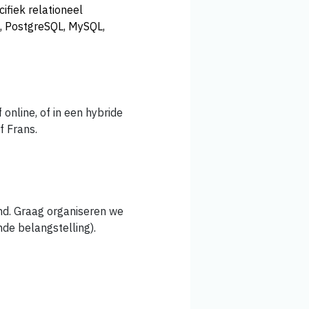
ifiek relationeel
e, PostgreSQL, MySQL,
 online, of in een hybride
f Frans.
nd. Graag organiseren we
nde belangstelling).