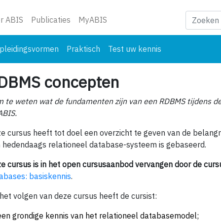
ge)
r ABIS
Publicaties
MyABIS
pleidingsvormen
Praktisch
Test uw kennis
DBMS concepten
 te weten wat de fundamenten zijn van een RDBMS tijdens de
 ABIS.
e cursus heeft tot doel een overzicht te geven van de belang
 hedendaags relationeel database-systeem is gebaseerd.
e cursus is in het open cursusaanbod vervangen door de curs
abases: basiskennis
.
het volgen van deze cursus heeft de cursist:
een grondige kennis van het relationeel databasemodel;