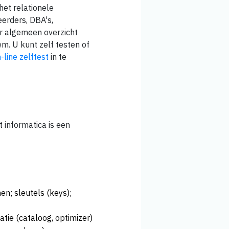
het relationele
erders, DBA's,
r algemeen overzicht
em. U kunt zelf testen of
-line zelftest
in te
t informatica is een
n; sleutels (keys);
tie (cataloog, optimizer)