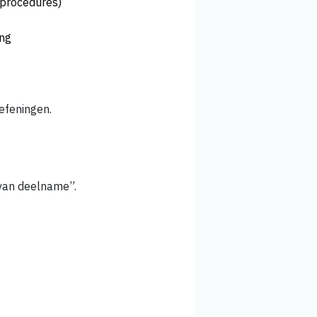
, procedures)
ing
efeningen.
 van deelname”.