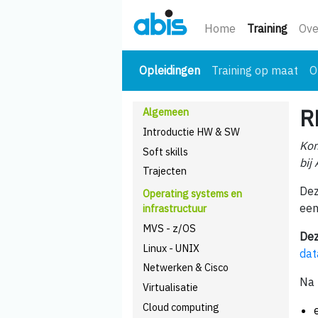
(huidi
Home
Training
Ove
(huidige)
Opleidingen
Training op maat
O
R
Algemeen
Introductie HW & SW
Kom
Soft skills
bij
Trajecten
Dez
Operating systems en
een
infrastructuur
MVS - z/OS
Dez
Linux - UNIX
dat
Netwerken & Cisco
Na 
Virtualisatie
Cloud computing