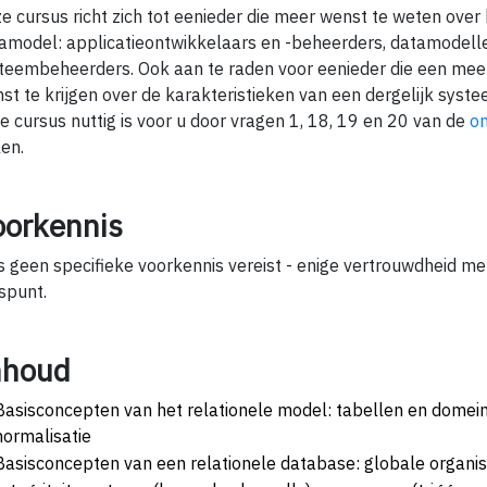
e cursus richt zich tot eenieder die meer wenst te weten over 
amodel: applicatieontwikkelaars en -beheerders, datamodelle
teembeheerders. Ook aan te raden voor eenieder die een mee
st te krijgen over de karakteristieken van een dergelijk syste
e cursus nuttig is voor u door vragen 1, 18, 19 en 20 van de
on
len.
oorkennis
is geen specifieke voorkennis vereist - enige vertrouwdheid me
spunt.
nhoud
Basisconcepten van het relationele model: tabellen en domeine
normalisatie
Basisconcepten van een relationele database: globale organisa