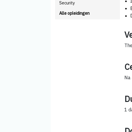
Security
Alle opleidingen
V
The
Ce
Na 
D
1 d
D