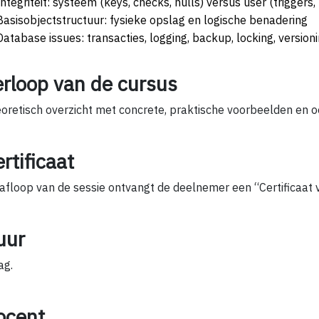
Integriteit: systeem (keys, checks, nulls) versus user (triggers
Basisobjectstructuur: fysieke opslag en logische benadering
Database issues: transacties, logging, backup, locking, version
erloop van de cursus
oretisch overzicht met concrete, praktische voorbeelden en o
rtificaat
afloop van de sessie ontvangt de deelnemer een “Certificaat
uur
ag.
ocent