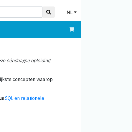
NL
ze ééndaagse opleiding
rijkste concepten waarop
us
SQL en relationele