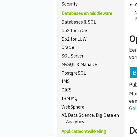
Security
Databases en middleware
Databases & SQL
Db2 for z/OS
O
Db2 for LUW
Oracle
Een
SQL Server
vor
MySQL & MariaDB
B
PostgreSQL
IMS
Pub
CICS
Mom
IBM MQ
een
WebSphere
Geï
AI, Data Science, Big Data en
Analytics
D
Applicatieontwikkeling