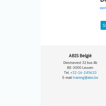
een
S
ABIS België
Diestsevest 32 bus 4b
BE-3000 Leuven
Tel.
+32-16-245610
E-mail
training@abis.be