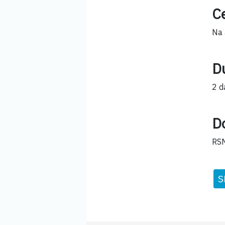
Ce
Na 
D
2 d
D
RSM
S