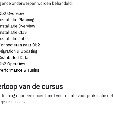
gende onderwerpen worden behandeld:
Db2 Overview
Installatie Planning
Installatie Overview
Installatie CLIST
Installatie Jobs
Connecteren naar Db2
Migration & Updating
Distributed Data
Db2 Operaties
Performance & Tuning
erloop van de cursus
e training door een docent, met veel ruimte voor praktische oe
epsdiscussies.