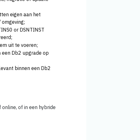
tten eigen aan het
' omgeving;
SNTINS0 or DSNTINST
reerd;
m uit te voeren;
an een Db2 upgrade op
elevant binnen een Db2
 online, of in een hybride