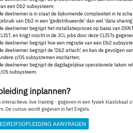
van een Db2 subsysteem;
de deelnemer is in staat de bijkomende complexiteit in te scha
gebruik van Db2 in een 'gedistribueerde' dan wel 'data sharing
de deelnemer begrijpt het installatieproces op basis van D
CLIST, en krijgt inzicht in de JCL jobs door deze CLISTs gegene
de deelnemer begrijpt hoe een migratie van een Db2 subsystee
de deelnemer begrijpt de 'Db2 attach', en kan de gevolgen v
andere z/OS subsystemen inschatten;
de deelnemer begrijpt de dagdagelijkse operationele taken r
z/OS subsysteem.
pleiding inplannen?
 interactieve, live training - gegeven in een fysiek klaslokaal of
m. De cursus wordt gegeven in het Engels.
EDRIJFSOPLEIDING AANVRAGEN