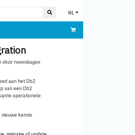
NL
gration
in deze tweedaagse
teed aan het Db2
tup van een Db2
vante operationele
e nieuwe kennis
ie, migratie of update