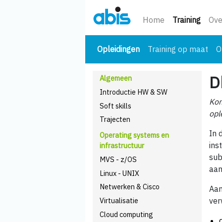
(huidi
Home
Training
Ove
(huidige)
Opleidingen
Training op maat
O
D
Algemeen
Introductie HW & SW
Kom
Soft skills
opl
Trajecten
In 
Operating systems en
ins
infrastructuur
sub
MVS - z/OS
aan
Linux - UNIX
Netwerken & Cisco
Aan
Virtualisatie
ver
Cloud computing