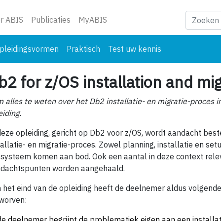
ge)
r ABIS
Publicaties
MyABIS
pleidingsvormen
Praktisch
Test uw kennis
b2 for z/OS installation and mi
 alles te weten over het Db2 installatie- en migratie-proces 
eiding.
deze opleiding, gericht op Db2 voor z/OS, wordt aandacht bes
tallatie- en migratie-proces. Zowel planning, installatie en se
systeem komen aan bod. Ook een aantal in deze context rele
dachtspunten worden aangehaald.
 het eind van de opleiding heeft de deelnemer aldus volgend
worven:
de deelnemer begrijpt de problematiek eigen aan een installat