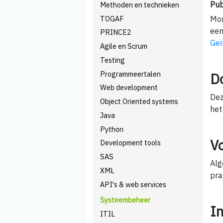
Pub
Methoden en technieken
TOGAF
Mom
een
PRINCE2
Geï
Agile en Scrum
Testing
Programmeertalen
D
Web development
Dez
Object Oriented systems
het
Java
Python
V
Development tools
SAS
Alg
XML
pra
API's & web services
Systeembeheer
I
ITIL