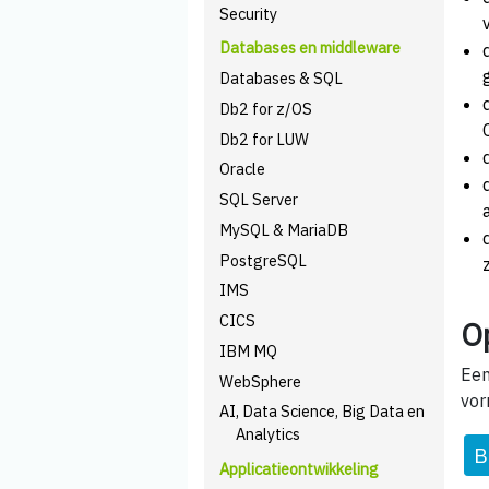
Security
Databases en middleware
Databases & SQL
Db2 for z/OS
Db2 for LUW
Oracle
SQL Server
MySQL & MariaDB
PostgreSQL
IMS
CICS
O
IBM MQ
Een
WebSphere
vor
AI, Data Science, Big Data en
Analytics
B
Applicatieontwikkeling