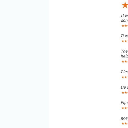
It 
don
It w
The 
help
I le
De o
Fijn
goe