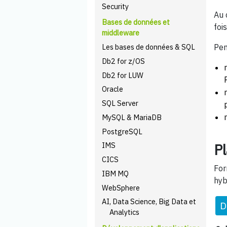
Security
Au 
Bases de données et
foi
middleware
Les bases de données & SQL
Pen
Db2 for z/OS
Db2 for LUW
Oracle
SQL Server
MySQL & MariaDB
PostgreSQL
Pl
IMS
CICS
For
IBM MQ
hyb
WebSphere
AI, Data Science, Big Data et
D
Analytics