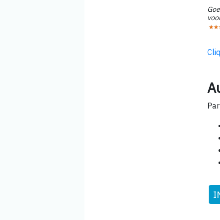
Goed
voor
Cli
Au
Par
I