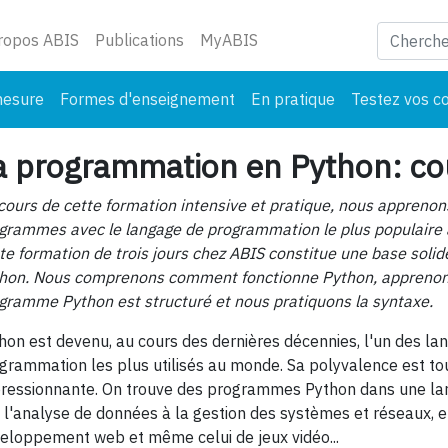
ant)
ropos ABIS
Publications
MyABIS
mesure
Formes d'enseignement
En pratique
Testez vos c
a programmation en Python: co
cours de cette formation intensive et pratique, nous apprenon
grammes avec le langage de programmation le plus populaire
te formation de trois jours chez ABIS constitue une base sol
hon. Nous comprenons comment fonctionne Python, appreno
gramme Python est structuré et nous pratiquons la syntaxe.
hon est devenu, au cours des dernières décennies, l'un des la
grammation les plus utilisés au monde. Sa polyvalence est t
ressionnante. On trouve des programmes Python dans une l
e l'analyse de données à la gestion des systèmes et réseaux, 
eloppement web et même celui de jeux vidéo...