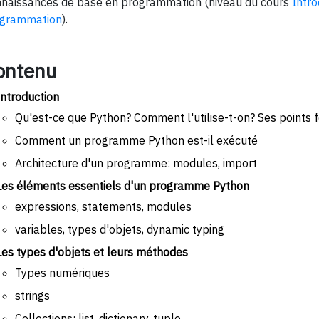
naissances de base en programmation (niveau du cours
Intro
ogrammation
).
ontenu
Introduction
Qu'est-ce que Python? Comment l'utilise-t-on? Ses points fo
Comment un programme Python est-il exécuté
Architecture d'un programme: modules, import
Les éléments essentiels d'un programme Python
expressions, statements, modules
variables, types d'objets, dynamic typing
Les types d'objets et leurs méthodes
Types numériques
strings
Collections: list, dictionary, tuple