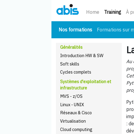
(cour
Home
Training
À p
(courant)
Nos formations
Formations sur 
L
Généralités
Introduction HW & SW
Au 
Soft skills
pro
Cycles complets
Cet
Systèmes d'exploitation et
Pyt
infrastructure
pro
MVS - z/OS
Pyt
Linux - UNIX
pro
Réseaux & Cisco
imp
Virtualisation
: d
Cloud computing
dév