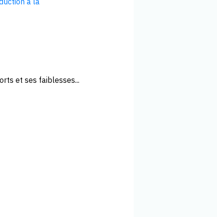
duction à la
rts et ses faiblesses...