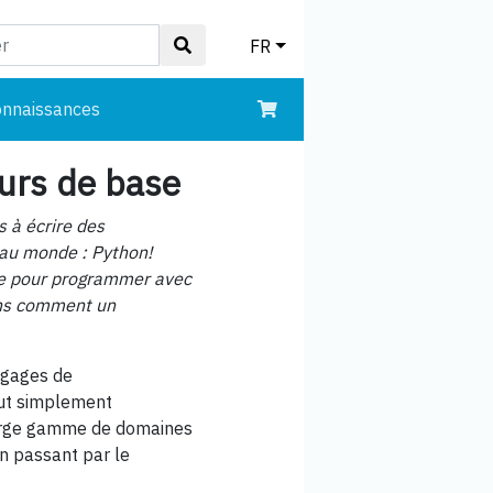
FR
onnaissances
urs de base
s à écrire des
 au monde : Python!
ide pour programmer avec
ns comment un
ngages de
out simplement
arge gamme de domaines
en passant par le