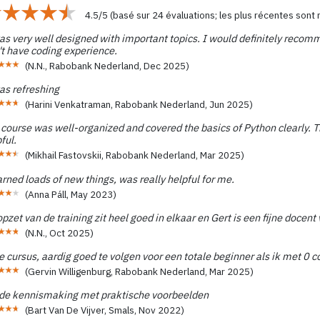
4.5
/
5
(basé sur
24
évaluations; les plus récentes sont
was very well designed with important topics. I would definitely reco
't have coding experience.
(
N.N., Rabobank Nederland
,
Dec 2025
)
as refreshing
(
Harini Venkatraman, Rabobank Nederland
,
Jun 2025
)
course was well-organized and covered the basics of Python clearly. 
ful.
(
Mikhail Fastovskii, Rabobank Nederland
,
Mar 2025
)
arned loads of new things, was really helpful for me.
(
Anna Páll
,
May 2023
)
pzet van de training zit heel goed in elkaar en Gert is een fijne docent
(
N.N.
,
Oct 2025
)
e cursus, aardig goed te volgen voor een totale beginner als ik met 0 c
(
Gervin Willigenburg, Rabobank Nederland
,
Mar 2025
)
de kennismaking met praktische voorbeelden
(
Bart Van De Vijver, Smals
,
Nov 2022
)