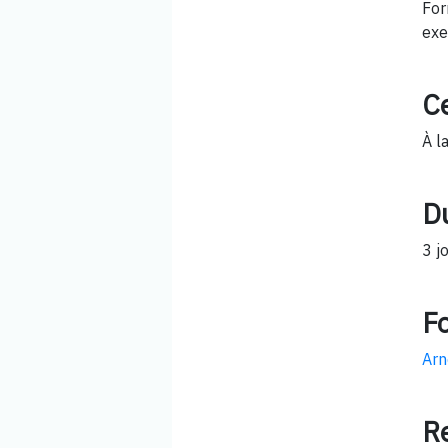
For
exe
Ce
À l
D
3 j
F
Arn
R