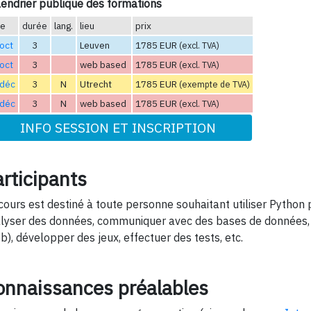
endrier publique des formations
te
durée
lang.
lieu
prix
oct
3
Leuven
1785 EUR
(excl. TVA)
oct
3
web based
1785 EUR
(excl. TVA)
 déc
3
N
Utrecht
1785 EUR
(exempte de TVA)
 déc
3
N
web based
1785 EUR
(excl. TVA)
INFO SESSION ET INSCRIPTION
rticipants
cours est destiné à toute personne souhaitant utiliser Python p
lyser des données, communiquer avec des bases de données, 
b), développer des jeux, effectuer des tests, etc.
onnaissances préalables