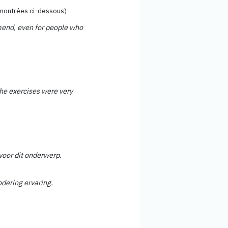
 montrées ci-dessous)
mmend, even for people who
The exercises were very
 voor dit onderwerp.
odering ervaring.