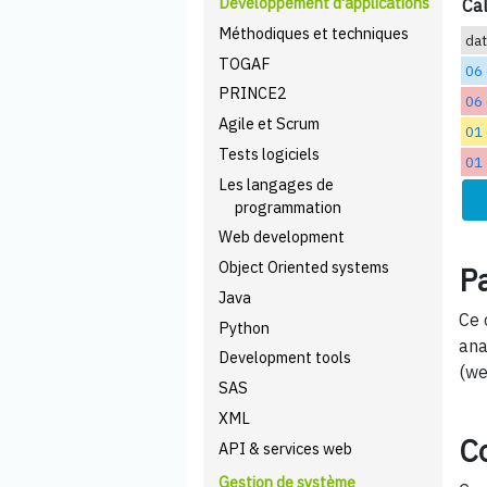
Développement d'applications
Cal
Méthodiques et techniques
da
TOGAF
06 
PRINCE2
06 
Agile et Scrum
01
Tests logiciels
01
Les langages de
programmation
Web development
Object Oriented systems
Pa
Java
Ce 
Python
ana
Development tools
(we
SAS
XML
C
API & services web
Gestion de système