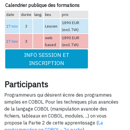
Calendrier publique des formations
date
durée
lang.
lieu
prix
1890 EUR
17 nov
3
Leuven
(excl. TVA)
web
1890 EUR
17 nov
3
based
(excl. TVA)
INFO SESSION ET
INSCRIPTION
Participants
Programmeurs qui désirent écrire des programmes
simples en COBOL. Pour les techniques plus avancées
de la langage COBOL (manipulation avancée des
fichiers, tableaux en COBOL, modules, ...) on vous
propose la Partie 2 de cette apprentissage (
La
programmation en COBOL - 2e partie
).