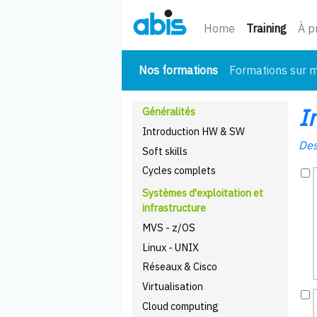
(cour
Home
Training
À p
(courant)
Nos formations
Formations sur 
I
Généralités
Introduction HW & SW
Des
Soft skills
Cycles complets
Systèmes d'exploitation et
infrastructure
MVS - z/OS
Linux - UNIX
Réseaux & Cisco
Virtualisation
Cloud computing