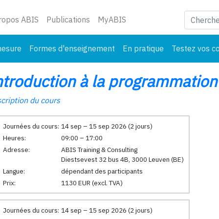
ant)
ropos ABIS
Publications
MyABIS
mesure
Formes d'enseignement
En pratique
Testez vos c
ntroduction à la programmation
cription du cours
Journées du cours:
14 sep – 15 sep 2026 (2 jours)
Heures:
09:00 – 17:00
Adresse:
ABIS Training & Consulting
Diestsevest 32 bus 4B, 3000 Leuven (BE)
Langue:
dépendant des participants
Prix:
1130 EUR (excl. TVA)
Journées du cours:
14 sep – 15 sep 2026 (2 jours)