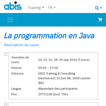
Training
FR
La programmation en Java
Description du cours
Journées du
14, 15, 16, 28, 29 sep 2026 (5 jours)
cours:
Heures:
09:00 – 17:00
Adresse:
ABIS Training & Consulting
Diestsevest 32 bus 4B, 3000 Leuven
(BE)
Langue:
dépendant des participants
Prix:
2975 EUR (excl. TVA)