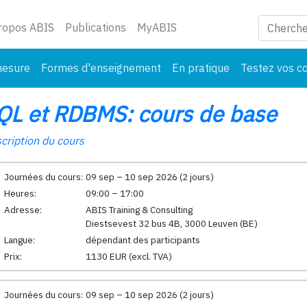
ant)
ropos ABIS
Publications
MyABIS
mesure
Formes d'enseignement
En pratique
Testez vos c
QL et RDBMS: cours de base
cription du cours
Journées du cours:
09 sep – 10 sep 2026 (2 jours)
Heures:
09:00 – 17:00
Adresse:
ABIS Training & Consulting
Diestsevest 32 bus 4B, 3000 Leuven (BE)
Langue:
dépendant des participants
Prix:
1130 EUR (excl. TVA)
Journées du cours:
09 sep – 10 sep 2026 (2 jours)