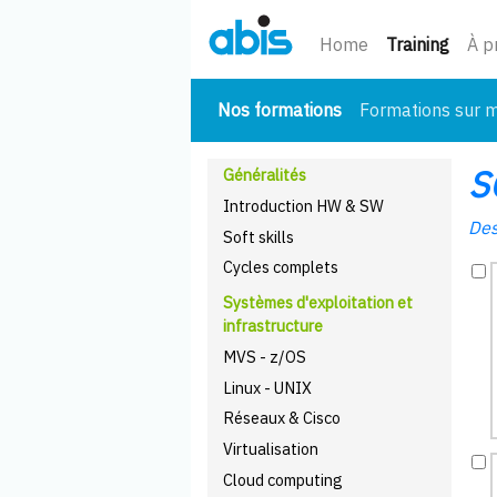
(cour
Home
Training
À p
(courant)
Nos formations
Formations sur 
S
Généralités
Introduction HW & SW
Des
Soft skills
Cycles complets
Systèmes d'exploitation et
infrastructure
MVS - z/OS
Linux - UNIX
Réseaux & Cisco
Virtualisation
Cloud computing