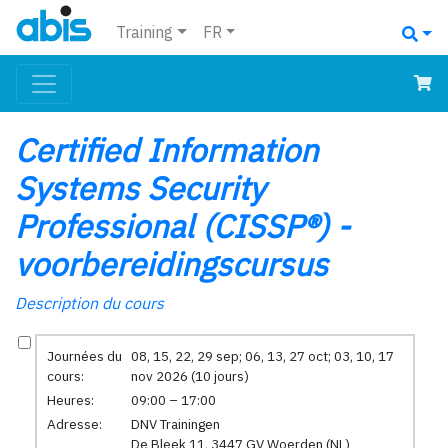
Training
FR
Certified Information
Systems Security
Professional (CISSP®) -
voorbereidingscursus
Description du cours
Journées du
08, 15, 22, 29 sep; 06, 13, 27 oct; 03, 10, 17
cours:
nov 2026 (10 jours)
Heures:
09:00 – 17:00
Adresse:
DNV Trainingen
De Bleek 11, 3447 GV Woerden (NL)