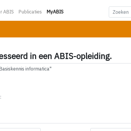
(huidige)
r ABIS
Publicaties
MyABIS
esseerd in een ABIS-opleiding.