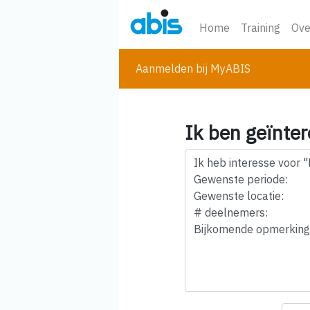
Home
Training
Ove
Aanmelden bij MyABIS
Ik ben geïnter