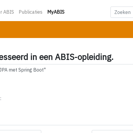
(huidige)
r ABIS
Publicaties
MyABIS
esseerd in een ABIS-opleiding.