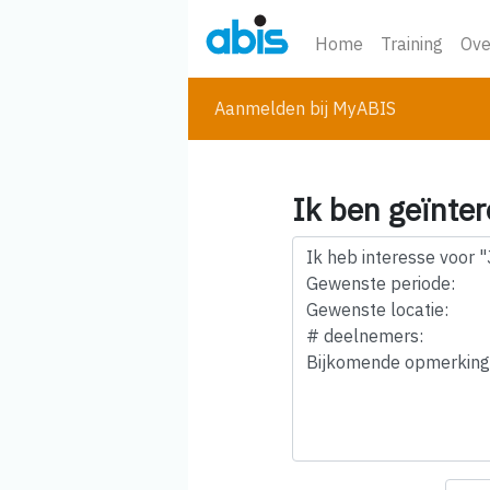
Home
Training
Ove
Aanmelden bij MyABIS
Ik ben geïnter