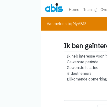
Home
Training
Ove
Aanmelden bij MyABIS
Ik ben geïnter