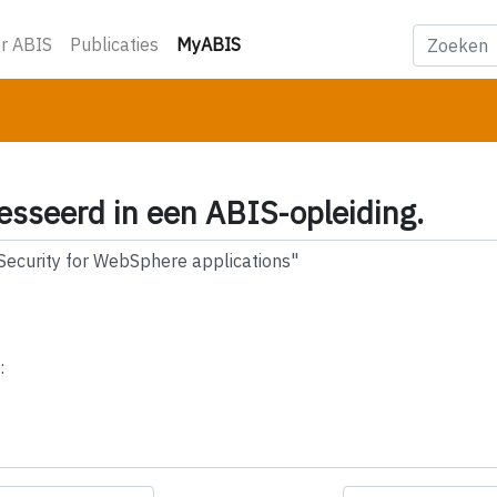
(huidige)
r ABIS
Publicaties
MyABIS
esseerd in een ABIS-opleiding.