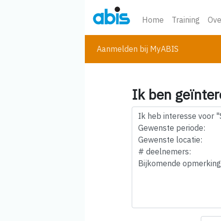
Home
Training
Ove
Aanmelden bij MyABIS
Ik ben geïnter