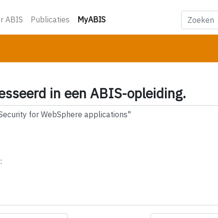
(huidige)
r ABIS
Publicaties
MyABIS
esseerd in een ABIS-opleiding.