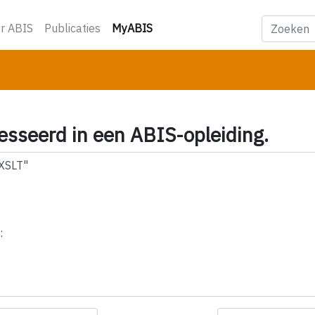
(huidige)
r ABIS
Publicaties
MyABIS
esseerd in een ABIS-opleiding.