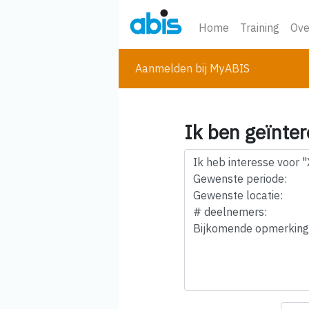
Home
Training
Ove
Aanmelden bij MyABIS
Ik ben geïnter