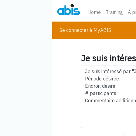
Home
Training
À p
Se connecter à MyABIS
Je suis intére