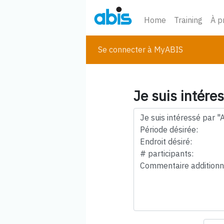
Home
Training
À p
Se connecter à MyABIS
Je suis intére