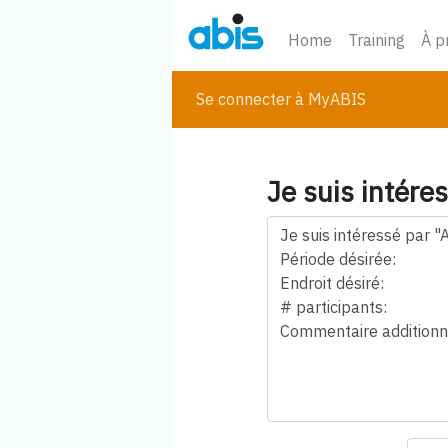
Home
Training
À p
Se connecter à MyABIS
Je suis intére